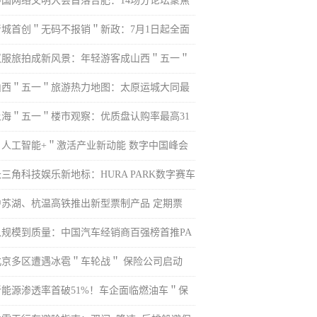
中国网络文明大会首落合肥：14场分论坛聚焦
晋城首创＂无码不报销＂新政：7月1日起全面
汉服旅拍成新风景：年轻游客成山西＂五一＂
山西＂五一＂旅游热力地图：太原运城大同最
上海＂五一＂楼市观察：优质盘认购率最高31
＂人工智能+＂激活产业新动能 数字中国峰会
三角科技娱乐新地标：HURA PARK数字赛车
沪苏湖、杭温高铁推出新型票制产品 定期票
从规模到质量：中国汽车经销商百强榜首推PA
北京多区遭遇冰雹＂车轮战＂ 保险公司启动
新能源渗透率首破51%！车企面临燃油车＂保