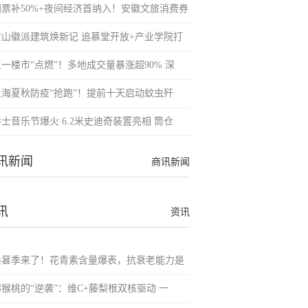
门票补50%+夜间经济首纳入！安徽文旅消费券
黄山徽派建筑焕新记 追慕堂开放+产业学院打
五一楼市“点燃”！多地成交量暴涨超90% 深
上海夏秋防疫“抢跑”！提前十天启动蚊虫歼
士音乐节爆火 6.2米史迪奇装置亮相 筒仓
讯新闻
商讯新闻
讯
资讯
桑葚季来了！花青素含量爆表，抗衰老能力是
猕猴桃的“逆袭”：维C+藤梨根双核驱动 一