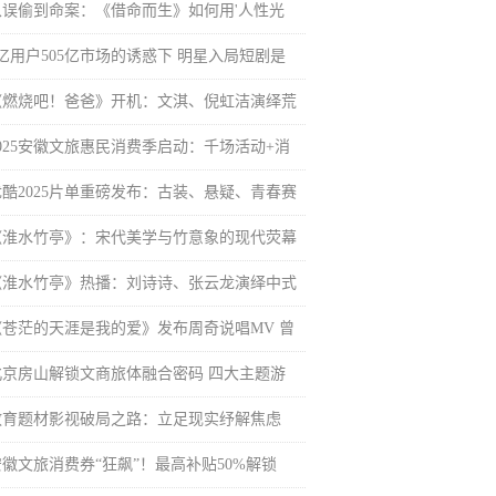
从误偷到命案：《借命而生》如何用'人性光
6亿用户505亿市场的诱惑下 明星入局短剧是
《燃烧吧！爸爸》开机：文淇、倪虹洁演绎荒
2025安徽文旅惠民消费季启动：千场活动+消
优酷2025片单重磅发布：古装、悬疑、青春赛
《淮水竹亭》：宋代美学与竹意象的现代荧幕
《淮水竹亭》热播：刘诗诗、张云龙演绎中式
《苍茫的天涯是我的爱》发布周奇说唱MV 曾
北京房山解锁文商旅体融合密码 四大主题游
教育题材影视破局之路：立足现实纾解焦虑
安徽文旅消费券“狂飙”！最高补贴50%解锁