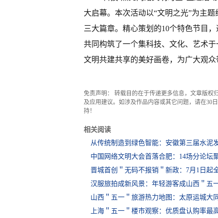
大启幕。本次活动以“文明之光”为主
三大篇章。精心策划的10个特色节目
共同构筑了一个集科技、文化、艺术于
文明共建共享的美好画卷，为广大观众
免责声明： 转载目的在于传递更多信息，文章版权
及应用建议。如涉及作品内容或其它问题，请在30日内
持！
相关阅读
从传统制造到绿色智能：安徽第三届水泥
中国网络文明大会首落合肥：14场分论坛聚
晋城首创＂无码不报销＂新政：7月1日起
汉服旅拍成新风景：年轻游客成山西＂五
山西＂五一＂旅游热力地图：太原运城大
上海＂五一＂楼市观察：优质盘认购率最高