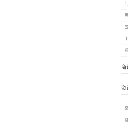
爵
商
资