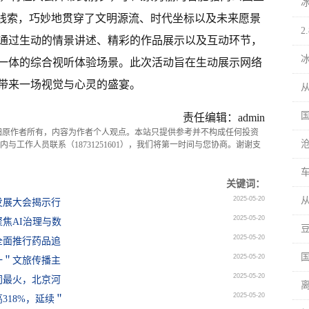
题线索，巧妙地贯穿了文明源流、时代坐标以及未来愿景
，通过生动的情景讲述、精彩的作品展示以及互动环节，
一体的综合视听体验场景。此次活动旨在生动展示网络
带来一场视觉与心灵的盛宴。
责任编辑：admin
归原作者所有，内容为作者个人观点。本站只提供参考并不构成任何投资
与工作人员联系（18731251601），我们将第一时间与您协商。谢谢支
关键词：
2025-05-20
发展大会揭示行
2025-05-20
焦AI治理与数
2025-05-20
全面推行药品追
2025-05-20
一＂文旅传播主
2025-05-20
同最火，北京河
2025-05-20
318%，延续＂