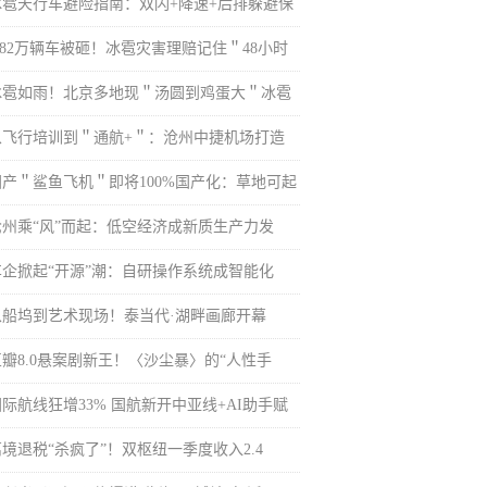
冰雹天行车避险指南：双闪+降速+后排躲避保
2.82万辆车被砸！冰雹灾害理赔记住＂48小时
冰雹如雨！北京多地现＂汤圆到鸡蛋大＂冰雹
从飞行培训到＂通航+＂：沧州中捷机场打造
国产＂鲨鱼飞机＂即将100%国产化：草地可起
沧州乘“风”而起：低空经济成新质生产力发
车企掀起“开源”潮：自研操作系统成智能化
从船坞到艺术现场！泰当代·湖畔画廊开幕
豆瓣8.0悬案剧新王！〈沙尘暴〉的“人性手
国际航线狂增33% 国航新开中亚线+AI助手赋
离境退税“杀疯了”！双枢纽一季度收入2.4