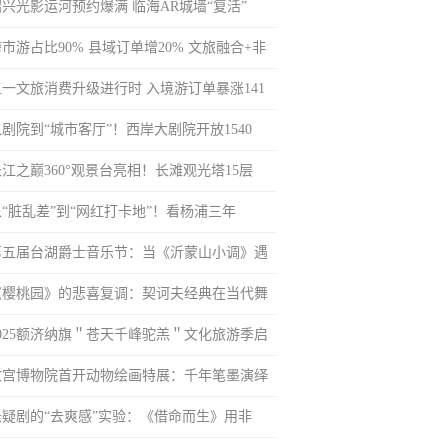
绍兴光影运河预约爆满 临海AR城墙“复活”
市游占比90% 县域订单增20% 文旅融合+非
五一文旅消费升级进行时 入境游订单暴涨141
剧院到“城市客厅”！西岸大剧院开放1540
长江之巅360°观景台亮相！长滩观光塔15层
从“脏乱差”到“网红打卡地”！看杨浦三年
第五届台湖爵士音乐节：当《沂蒙山小调》遇
《樱桃园》的悲喜复调：契诃夫经典在当代舞
2025额济纳旗＂苍天千峰驼羔＂文化旅游季启
故宫博物院首开动物绘画特展：千年笔墨演绎
悬疑剧的“去爽感”实验：《借命而生》用非