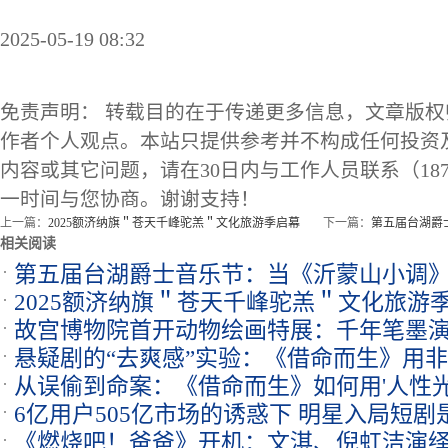
2025-05-19 08:32
免责声明： 转载目的在于传递更多信息，文章版
作者个人观点。本站只提供参考并不构成任何投资
内容或其它问题，请在30日内与工作人员联系（1873
一时间与您协商。谢谢支持！
上一篇：
2025额济纳旗＂苍天千峰驼羔＂文化旅游季启幕
下一篇：
第五届台湖爵
相关阅读
第五届台湖爵士音乐节：当《沂蒙山小调》
2025额济纳旗＂苍天千峰驼羔＂文化旅游
故宫博物院首开动物绘画特展：千年笔墨
悬疑剧的“去爽感”实验：《借命而生》用
从误偷到命案：《借命而生》如何用'人性光
6亿用户505亿市场的诱惑下 明星入局短
伦理
《燃烧吧！爸爸》开机：文淇、倪虹洁演
口碑？