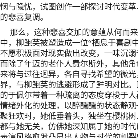
悯与隐忧，试图创作一部探讨时代变革
的悲喜复调。
那么，这种悲喜交加的意蕴从何而来
中，柳鲍芙被塑造成一位“栖息于喜剧
不愿积极面对现实做出改变，一味沉溺
而除了年迈的老仆人费尔斯外，其他角
来将与过往迥异，各自寻找希望的微光
界，与柳鲍芙的逃避形成了鲜明对比。
的于佩尔带着一种疏离的态度穿梭于人
情绪外化的处理，以醉醺醺的状态静观
聚狂欢时，她低垂着头，独坐在樱桃树
都与她无关，仿佛她深知属于她的时代
表演风格愈发凸显出人物与时代的割裂