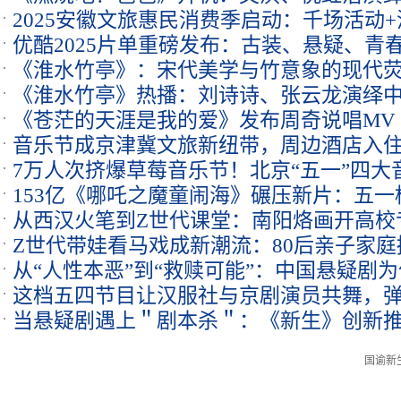
2025安徽文旅惠民消费季启动：千场活动
优酷2025片单重磅发布：古装、悬疑、青
惠50%
《淮水竹亭》：宋代美学与竹意象的现代
《淮水竹亭》热播：刘诗诗、张云龙演绎
《苍茫的天涯是我的爱》发布周奇说唱MV 
赢观众心
音乐节成京津冀文旅新纽带，周边酒店入住率
王迅赞叹
7万人次挤爆草莓音乐节！北京“五一”四大
153亿《哪吒之魔童闹海》碾压新片：五一档
从西汉火笔到Z世代课堂：南阳烙画开高校
及预期
Z世代带娃看马戏成新潮流：80后亲子家
“断代危机”
从“人性本恶”到“救赎可能”：中国悬疑剧
这档五四节目让汉服社与京剧演员共舞，弹
事
当悬疑剧遇上＂剧本杀＂：《新生》创新
动了＂
国谕新