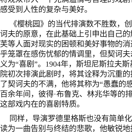
感受到人性的复杂与美好。
《樱桃园》的当代排演数不胜数，创
诃夫的原意，在此基础上引申出自己的
芙等人面对现实的困顿和美好事物的消
乎笼罩在感伤忧郁的情调里，但契诃夫
义为“喜剧”。1904年，斯坦尼斯拉夫
院初次排演此剧时，将其诠释为沉重的
了契诃夫的不满，他将其称为“愚蠢的
百余年间，彼得·布鲁克、林兆华等的
这部戏内在的喜剧特质。
同样，导演罗德里格斯也没有简单化
读为一曲告别与终结的悲歌，他敏锐地