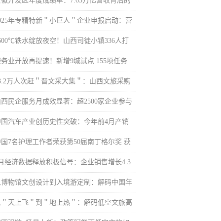
安徽开发区年度成绩单：7.65万亿营收背后的
2025年专精特新＂小巨人＂企业申报启动：营
600℃铁水绽放夜空！山西司徒小镇336人打
服务业开放再提速！新增9城试点 155项任务
33.2万人次赶＂晋文采大集＂：山西文旅采购
山西民企服务月成效显著：超2500家企业参与
中国汽车产业创历史性突破：今年前4月产销
中国7名护理工作者荣获第50届南丁格尔奖 获
4月经济数据释放积极信号：企业销售增长4.3
从博物馆文创设计到入境游定制：解码中国年
从＂天上飞＂到＂地上热＂：解码低空文旅高