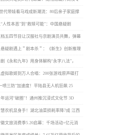
Z世代带娃看马戏成新潮流：80后亲子家庭撑
从“人性本恶”到“救赎可能”：中国悬疑剧
这档五四节目让汉服社与京剧演员共舞，弹幕
当悬疑剧遇上＂剧本杀＂：《新生》创新推理
舞剧《永和九年》用身体解构“永字八法”，
从虚拟歌姬到万人合唱：200张游戏原声碟打
“一喷三防”加速度！平陆县无人机狂飙 25
千年运河“破圈”！通州推沉浸式文化节 3D
智慧农机显身手！湖北油菜损耗率降7成 江西
安徽文旅消费季5.20启幕：千场活动+亿元消