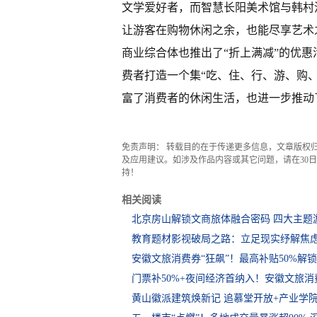
文学爱好者，而智慧长阳美术馆与韩村
让游客在购物休闲之余，也能尽享艺术
商业综合体也推出了“折上满减”的优惠
费者打造一个集“吃、住、行、游、购
富了消费者的休闲生活，也进一步推动
免责声明： 转载目的在于传递更多信息，文章版权
及应用建议。如涉及作品内容或其它问题，请在30日内
持！
相关阅读
北京房山解锁文商旅体融合密码 四大主题
教育题材影视破局之路：立足现实纾解焦虑
安徽文旅消费券“狂飙”！最高补贴50%解
门票补50%+夜间经济首纳入！安徽文旅消费
黄山徽派建筑焕新记 追慕堂开放+产业学