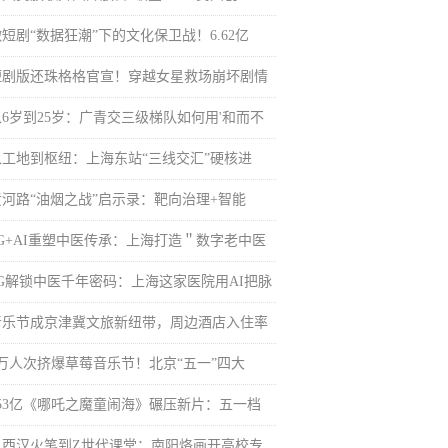
短剧“数据狂潮”下的文化保卫战！6.62亿
短剧版还珠格格官宣！穿越女星救场崩坏剧情
从6岁到25岁：广青交三级梯队如何用'和而不
从工地到枢纽：上海东站“三线交汇”硬核进
黄河路“油烟之战”启示录：靶向治理+智能
5G+AI重塑中医传承：上海打造＂数字老中医
5G解锁中医千年密码：上海这家医院用AI把脉
音乐节成京津冀文旅新纽带，周边酒店入住率
7万人次挤爆草莓音乐节！北京“五一”四大
153亿《哪吒之魔童闹海》碾压新片：五一档
从西汉火笔到Z世代课堂：南阳烙画开高校专