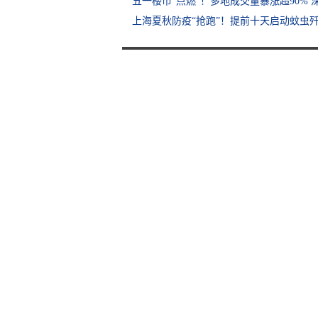
五一楼市“点燃”！多地成交量暴涨超90% 
上海夏秋防疫“抢跑”！提前十天启动蚊虫歼