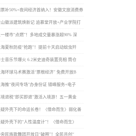
门票补50%+夜间经济首纳入！安徽文旅消费券
黄山徽派建筑焕新记 追慕堂开放+产业学院打
五一楼市“点燃”！多地成交量暴涨超90% 深
上海夏秋防疫“抢跑”！提前十天启动蚊虫歼
士音乐节爆火 6.2米史迪奇装置亮相 筒仓
上海环球马术赛激活“票根经济” 免费开放B
上海推“夜间专场”办身份证 错峰服务+电子
离境退税“即买即退”激活入境游！五一黄金
悬疑外壳下的命运长卷！〈借命而生〉弱化善
悬疑外壳下的“人性温度计”！〈借命而生〉
中央民族歌舞团开放日“破圈”！全民共创“