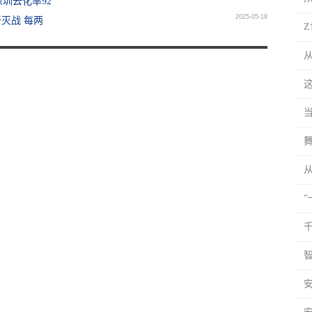
深圳去化率92
2025-05-18
灭战 每两