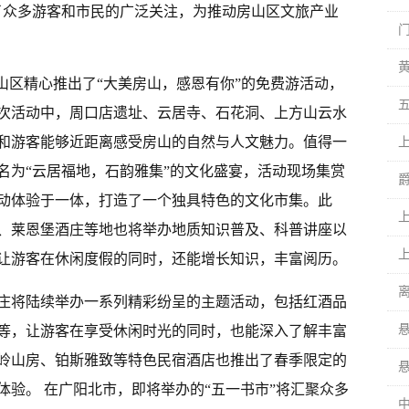
了众多游客和市民的广泛关注，为推动房山区文旅产业
山区精心推出了“大美房山，感恩有你”的免费游活动，
次活动中，周口店遗址、云居寺、石花洞、上方山云水
和游客能够近距离感受房山的自然与人文魅力。值得一
名为“云居福地，石韵雅集”的文化盛宴，活动现场集赏
爵
动体验于一体，打造了一个独具特色的文化市集。此
、莱恩堡酒庄等地也将举办地质知识普及、科普讲座以
让游客在休闲度假的同时，还能增长知识，丰富阅历。
庄将陆续举办一系列精彩纷呈的主题活动，包括红酒品
等，让游客在享受休闲时光的同时，也能深入了解丰富
岭山房、铂斯雅致等特色民宿酒店也推出了春季限定的
验。 在广阳北市，即将举办的“五一书市”将汇聚众多