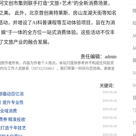
河文创市集则联手打造“文旅+艺术”的全新消费场景，
微
之美。 此外，北京首创奥特莱斯、房山龙湖天街等知名
活动，并增设了AI科普课程等互动体验项目，旨在为消
、娱”于一体的全方位一站式消费体验。这些活动不仅丰
了文旅产业的融合发展。
责任编辑：admin
归原作者所有，内容为作者个人观点。本站只提供参考并不构成任何投资
与工作人员联系（18731251601），我们将第一时间与您协商。谢谢支
关键词：
2025-05-18
游撬动百亿消
2025-05-18
 提升专业性
2025-05-18
锁全域消费
2025-05-18
券'精准投放'
2025-05-18
院打造千年技艺
2025-05-18