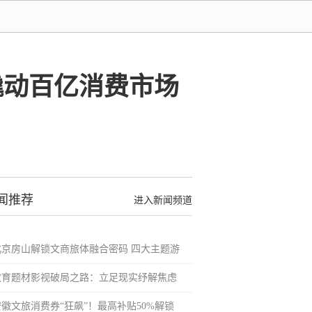
撬动百亿消费市场
闻推荐
进入新闻频道
北京房山解锁文商旅体融合密码 四大主题游
教育题材影视破局之路：立足现实纾解焦虑
安徽文旅消费券“狂飙”！最高补贴50%解锁