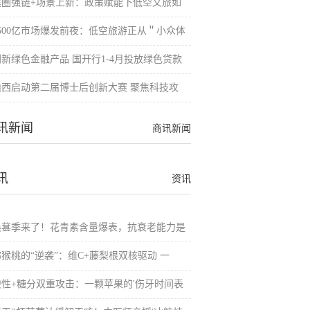
建圈强链+场景上新：政策赋能下低空文旅如
8500亿市场爆发前夜：低空旅游正从＂小众体
创新绿色金融产品 国开行1-4月投放绿色贷款
山西启动第二届博士后创新大赛 聚焦科技攻
讯新闻
商讯新闻
讯
资讯
桑葚季来了！花青素含量爆表，抗衰老能力是
猕猴桃的“逆袭”：维C+藤梨根双核驱动 一
酸性+糖分双重攻击：一颗苹果的'伤牙时间表