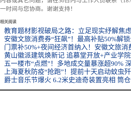
内容或其它问题，请在30日内与工作人员联系（1873
一时间与您协商。谢谢支持！
相关阅读
教育题材影视破局之路：立足现实纾解焦虑
安徽文旅消费券“狂飙”！最高补贴50%解
门票补50%+夜间经济首纳入！安徽文旅消费
黄山徽派建筑焕新记 追慕堂开放+产业学
五一楼市“点燃”！多地成交量暴涨超90% 
上海夏秋防疫“抢跑”！提前十天启动蚊虫歼
爵士音乐节爆火 6.2米史迪奇装置亮相 筒