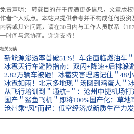
免责声明： 转载目的在于传递更多信息，文章版
作者个人观点。本站只提供参考并不构成任何投资
内容或其它问题，请在30日内与工作人员联系（1873
一时间与您协商。谢谢支持！
相关阅读
新能源渗透率首破51%！车企面临燃油车
冰雹天行车避险指南：双闪+降速+后排躲
2.82万辆车被砸！冰雹灾害理赔记住＂48
冰雹如雨！北京多地现＂汤圆到鸡蛋大＂冰
从飞行培训到＂通航+＂：沧州中捷机场打
国产＂鲨鱼飞机＂即将100%国产化：草地
沧州乘“风”而起：低空经济成新质生产力发