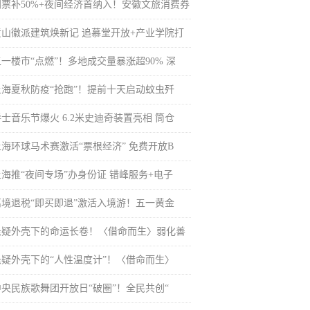
门票补50%+夜间经济首纳入！安徽文旅消费券
黄山徽派建筑焕新记 追慕堂开放+产业学院打
五一楼市“点燃”！多地成交量暴涨超90% 深
上海夏秋防疫“抢跑”！提前十天启动蚊虫歼
士音乐节爆火 6.2米史迪奇装置亮相 筒仓
上海环球马术赛激活“票根经济” 免费开放B
上海推“夜间专场”办身份证 错峰服务+电子
离境退税“即买即退”激活入境游！五一黄金
悬疑外壳下的命运长卷！〈借命而生〉弱化善
悬疑外壳下的“人性温度计”！〈借命而生〉
中央民族歌舞团开放日“破圈”！全民共创“