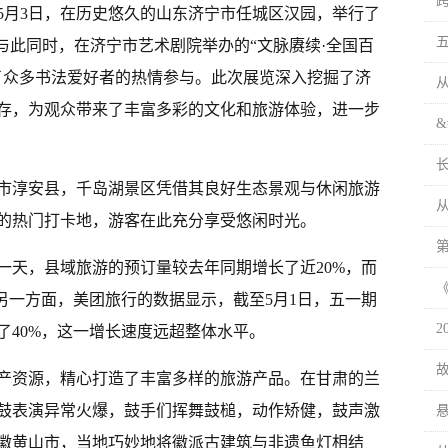
跨
5月3日，在历史悠久的山东济宁市任城区汉园，举行了
与此同时，在济宁市艺术剧院举办的“文脉赓续·全国百
了众多书法爱好者的热情参与。此次展览深入挖掘了济
从
存，为观众带来了丰富多彩的文化和旅游体验，进一步
&
市淳安县，千岛湖景区凭借其良好生态景观与休闲旅游
的热门打卡地，游客在此充分享受悠闲时光。
一天，县域旅游的预订量较去年同期增长了近20%，而
另一方面，美团旅行的数据显示，截至5月1日，五一期
了40%，这一增长速度远超整体水平。
产资源，精心打造了丰富多样的旅游产品。在甘肃的兰
鼓表演异常火爆，鼓手们挥舞鼓槌，动作矫健，鼓声激
徽黄山市，当地巧妙地将徽派古建筑与非遗鱼灯相结