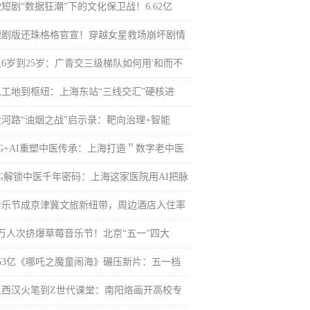
短剧“数据狂潮”下的文化保卫战！6.62亿
短剧版还珠格格官宣！穿越女星救场崩坏剧情
从6岁到25岁：广青交三级梯队如何用'和而不
从工地到枢纽：上海东站“三线交汇”硬核进
黄河路“油烟之战”启示录：靶向治理+智能
5G+AI重塑中医传承：上海打造＂数字老中医
5G解锁中医千年密码：上海这家医院用AI把脉
音乐节成京津冀文旅新纽带，周边酒店入住率
7万人次挤爆草莓音乐节！北京“五一”四大
153亿《哪吒之魔童闹海》碾压新片：五一档
从西汉火笔到Z世代课堂：南阳烙画开高校专