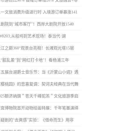
市游占比90% 县域订单增20% 文旅融合+非
五一文旅消费升级进行时 入境游订单暴涨141
剧院到“城市客厅”！西岸大剧院开放1540
#8203;从船坞到艺术现场！泰当代·湖
长江之巅360°观景台亮相！长滩观光塔15层
从“脏乱差”到“网红打卡地”！看杨浦三年
第五届台湖爵士音乐节：当《沂蒙山小调》遇
《樱桃园》的悲喜复调：契诃夫经典在当代舞
2025额济纳旗＂苍天千峰驼羔＂文化旅游季启
故宫博物院首开动物绘画特展：千年笔墨演绎
悬疑剧的“去爽感”实验：《借命而生》用非