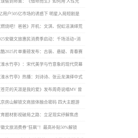
从误偷到命案：《借命而生》如何用'人性光
6亿用户505亿市场的诱惑下 明星入局短剧是
《燃烧吧！爸爸》开机：文淇、倪虹洁演绎荒
2025安徽文旅惠民消费季启动：千场活动+消
优酷2025片单重磅发布：古装、悬疑、青春赛
《淮水竹亭》：宋代美学与竹意象的现代荧幕
《淮水竹亭》热播：刘诗诗、张云龙演绎中式
《苍茫的天涯是我的爱》发布周奇说唱MV 曾
北京房山解锁文商旅体融合密码 四大主题游
教育题材影视破局之路：立足现实纾解焦虑
安徽文旅消费券“狂飙”！最高补贴50%解锁