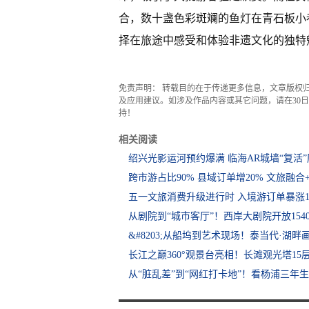
合，数十盏色彩斑斓的鱼灯在青石板小
择在旅途中感受和体验非遗文化的独特
免责声明： 转载目的在于传递更多信息，文章版权
及应用建议。如涉及作品内容或其它问题，请在30日内
持！
相关阅读
绍兴光影运河预约爆满 临海AR城墙“复活”
跨市游占比90% 县域订单增20% 文旅融合
五一文旅消费升级进行时 入境游订单暴涨1
从剧院到“城市客厅”！西岸大剧院开放154
&#8203;从船坞到艺术现场！泰当代·湖畔
长江之巅360°观景台亮相！长滩观光塔15
从“脏乱差”到“网红打卡地”！看杨浦三年