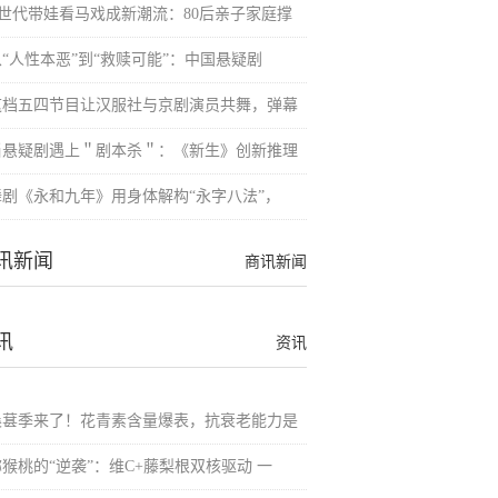
Z世代带娃看马戏成新潮流：80后亲子家庭撑
从“人性本恶”到“救赎可能”：中国悬疑剧
这档五四节目让汉服社与京剧演员共舞，弹幕
当悬疑剧遇上＂剧本杀＂：《新生》创新推理
舞剧《永和九年》用身体解构“永字八法”，
讯新闻
商讯新闻
讯
资讯
桑葚季来了！花青素含量爆表，抗衰老能力是
猕猴桃的“逆袭”：维C+藤梨根双核驱动 一