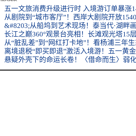
五一文旅消费升级进行时 入境游订单暴涨14
从剧院到“城市客厅”！西岸大剧院开放154
&#8203;从船坞到艺术现场！泰当代·湖畔
长江之巅360°观景台亮相！长滩观光塔15
从“脏乱差”到“网红打卡地”！看杨浦三年
离境退税“即买即退”激活入境游！五一黄
悬疑外壳下的命运长卷！〈借命而生〉弱化