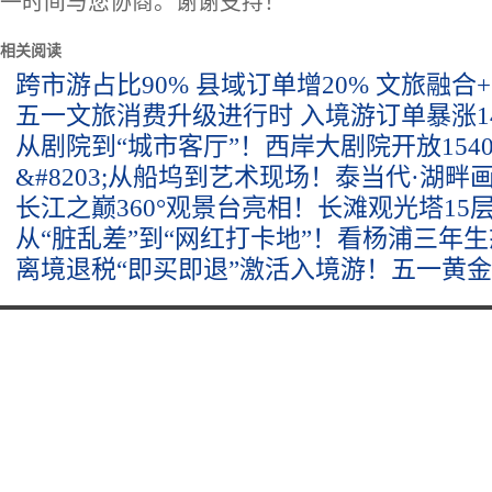
一时间与您协商。谢谢支持！
相关阅读
跨市游占比90% 县域订单增20% 文旅融合
五一文旅消费升级进行时 入境游订单暴涨14
从剧院到“城市客厅”！西岸大剧院开放154
&#8203;从船坞到艺术现场！泰当代·湖畔
长江之巅360°观景台亮相！长滩观光塔15
从“脏乱差”到“网红打卡地”！看杨浦三年
离境退税“即买即退”激活入境游！五一黄