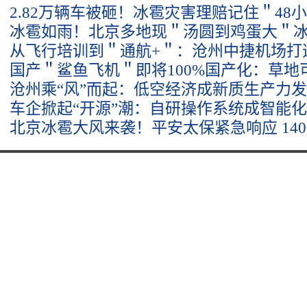
2.82万辆车被砸！冰雹灾害理赔记住＂48
冰雹如雨！北京多地现＂汤圆到鸡蛋大＂冰
从飞行培训到＂通航+＂：沧州中捷机场打
国产＂鲨鱼飞机＂即将100%国产化：草地
沧州乘“风”而起：低空经济成新质生产力发
车企掀起“开源”潮：自研操作系统成智能
北京冰雹大风来袭！平安太保紧急响应 14