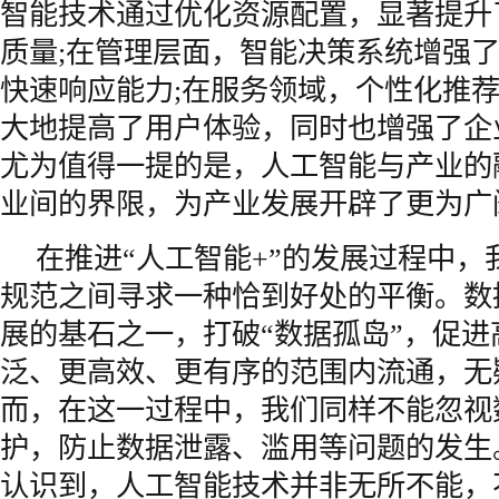
智能技术通过优化资源配置，显著提升
质量;在管理层面，智能决策系统增强
快速响应能力;在服务领域，个性化推
大地提高了用户体验，同时也增强了企
尤为值得一提的是，人工智能与产业的
业间的界限，为产业发展开辟了更为广
在推进“人工智能+”的发展过程中，
规范之间寻求一种恰到好处的平衡。数
展的基石之一，打破“数据孤岛”，促
泛、更高效、更有序的范围内流通，无
而，在这一过程中，我们同样不能忽视
护，防止数据泄露、滥用等问题的发生
认识到，人工智能技术并非无所不能，