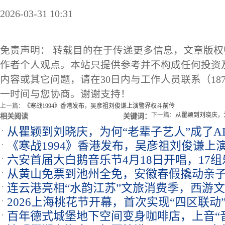
2026-03-31 10:31
免责声明： 转载目的在于传递更多信息，文章版
作者个人观点。本站只提供参考并不构成任何投资
内容或其它问题，请在30日内与工作人员联系（1873
一时间与您协商。谢谢支持！
上一篇：
《寒战1994》香港发布，吴彦祖刘俊谦上演警界权斗前传
下一篇：
从瞿颖到刘晓庆，
相关阅读
关键词：
从瞿颖到刘晓庆，为何“老辈子艺人”成了A
《寒战1994》香港发布，吴彦祖刘俊谦上
六安首届大白鹅音乐节4月18日开唱，17
从黄山免票到池州全免，安徽春假撬动亲
连云港亮相“水韵江苏”文旅消费季，西游
2026上海桃花节开幕，首次实现“四区联动
百年德式城堡地下空间变身咖啡店，上音“