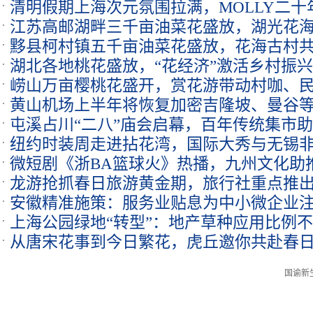
清明假期上海次元氛围拉满，MOLLY二十
江苏高邮湖畔三千亩油菜花盛放，湖光花
黟县柯村镇五千亩油菜花盛放，花海古村
湖北各地桃花盛放，“花经济”激活乡村振
崂山万亩樱桃花盛开，赏花游带动村咖、
黄山机场上半年将恢复加密吉隆坡、曼谷
屯溪占川“二八”庙会启幕，百年传统集市
纽约时装周走进拈花湾，国际大秀与无锡
微短剧《浙BA篮球火》热播，九州文化助推
龙游抢抓春日旅游黄金期，旅行社重点推
安徽精准施策：服务业贴息为中小微企业注
上海公园绿地“转型”：地产草种应用比例不
从唐宋花事到今日繁花，虎丘邀你共赴春
国谕新