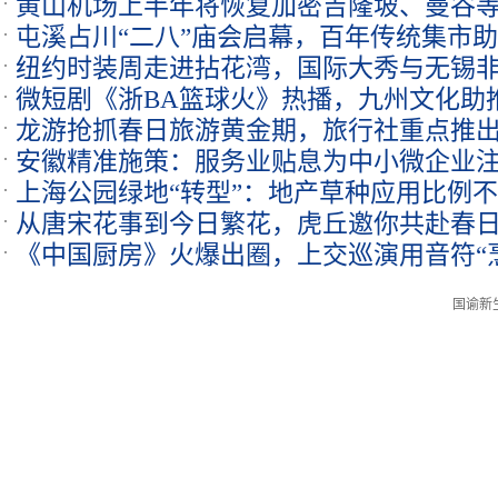
黄山机场上半年将恢复加密吉隆坡、曼谷
屯溪占川“二八”庙会启幕，百年传统集市
纽约时装周走进拈花湾，国际大秀与无锡
微短剧《浙BA篮球火》热播，九州文化助推
龙游抢抓春日旅游黄金期，旅行社重点推
安徽精准施策：服务业贴息为中小微企业注
上海公园绿地“转型”：地产草种应用比例不
从唐宋花事到今日繁花，虎丘邀你共赴春
《中国厨房》火爆出圈，上交巡演用音符“
国谕新