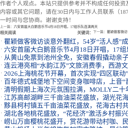
作者个人观点。本站只提供参考并不构成任何投资
内容或其它问题，请在30日内与工作人员联系（1873
一时间与您协商。谢谢支持！
上一篇：
六安首届大白鹅音乐节4月18日开唱，17组乐队连演两天
下一篇：
瞿颖做客微访
相关阅读
关键词：
瞿颖做客微访谈意外翻红，54岁“活人感”
六安首届大白鹅音乐节4月18日开唱，17
从黄山免票到池州全免，安徽春假撬动亲
连云港亮相“水韵江苏”文旅消费季，西游
2026上海桃花节开幕，首次实现“四区联动
百年德式城堡地下空间变身咖啡店，上音“
清明假期上海次元氛围拉满，MOLLY二十
江苏高邮湖畔三千亩油菜花盛放，湖光花
黟县柯村镇五千亩油菜花盛放，花海古村
湖北各地桃花盛放，“花经济”激活乡村振
崂山万亩樱桃花盛开，赏花游带动村咖、