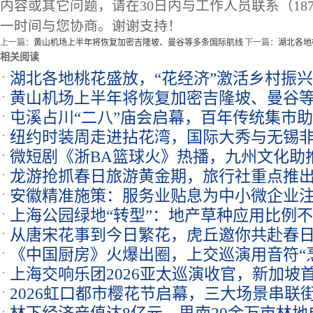
内容或其它问题，请在30日内与工作人员联系（1873
一时间与您协商。谢谢支持！
上一篇：
黄山机场上半年将恢复加密吉隆坡、曼谷等多条国际航线
下一篇：
湖北各地
相关阅读
湖北各地桃花盛放，“花经济”激活乡村振
黄山机场上半年将恢复加密吉隆坡、曼谷
屯溪占川“二八”庙会启幕，百年传统集市
纽约时装周走进拈花湾，国际大秀与无锡
微短剧《浙BA篮球火》热播，九州文化助推
龙游抢抓春日旅游黄金期，旅行社重点推
安徽精准施策：服务业贴息为中小微企业注
上海公园绿地“转型”：地产草种应用比例不
从唐宋花事到今日繁花，虎丘邀你共赴春
《中国厨房》火爆出圈，上交巡演用音符“
上海交响乐团2026亚太巡演收官，新加坡
2026虹口都市樱花节启幕，三大场景串联