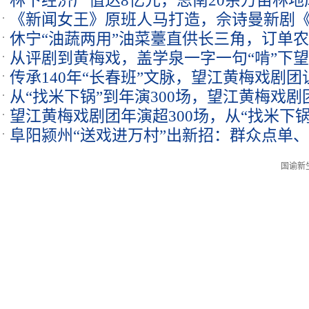
林下经济产值达8亿元，思南20余万亩林地
《新闻女王》原班人马打造，佘诗曼新剧
休宁“油蔬两用”油菜薹直供长三角，订单
年犯罪
从评剧到黄梅戏，盖学泉一字一句“啃”下
传承140年“长春班”文脉，望江黄梅戏剧团
从“找米下锅”到年演300场，望江黄梅戏剧
望江黄梅戏剧团年演超300场，从“找米下锅
亲”路
阜阳颍州“送戏进万村”出新招：群众点单
国谕新