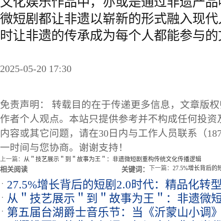
文化娱乐作品中，亦或是通过非遗产品
微短剧都让非遗以崭新的形式融入现代
时让非遗的传承成为每个人都能参与的
2025-05-20 17:30
免责声明： 转载目的在于传递更多信息，文章版
作者个人观点。本站只提供参考并不构成任何投资
内容或其它问题，请在30日内与工作人员联系（1873
一时间与您协商。谢谢支持！
上一篇：
从＂技艺展示＂到＂故事为王＂：非遗微短剧重构传统文化传播逻辑
下一篇：
27.5%增长背后
相关阅读
关键词：
27.5%增长背后的短剧2.0时代：精品化
从＂技艺展示＂到＂故事为王＂：非遗微
第五届台湖爵士音乐节：当《沂蒙山小调》
逻辑