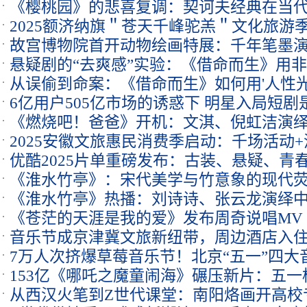
《樱桃园》的悲喜复调：契诃夫经典在当
2025额济纳旗＂苍天千峰驼羔＂文化旅游
故宫博物院首开动物绘画特展：千年笔墨
悬疑剧的“去爽感”实验：《借命而生》用
从误偷到命案：《借命而生》如何用'人性光
6亿用户505亿市场的诱惑下 明星入局短
伦理
《燃烧吧！爸爸》开机：文淇、倪虹洁演
口碑？
2025安徽文旅惠民消费季启动：千场活动
优酷2025片单重磅发布：古装、悬疑、青
惠50%
《淮水竹亭》：宋代美学与竹意象的现代
《淮水竹亭》热播：刘诗诗、张云龙演绎
《苍茫的天涯是我的爱》发布周奇说唱MV 
赢观众心
音乐节成京津冀文旅新纽带，周边酒店入住率
王迅赞叹
7万人次挤爆草莓音乐节！北京“五一”四大
153亿《哪吒之魔童闹海》碾压新片：五一档
从西汉火笔到Z世代课堂：南阳烙画开高校
及预期