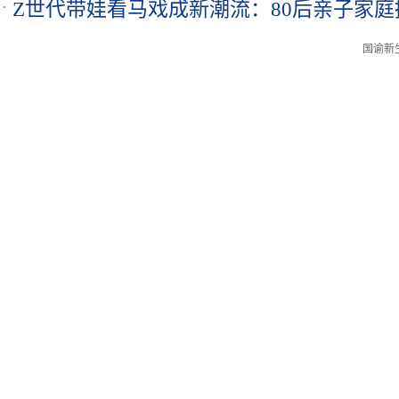
Z世代带娃看马戏成新潮流：80后亲子家
“断代危机”
国谕新