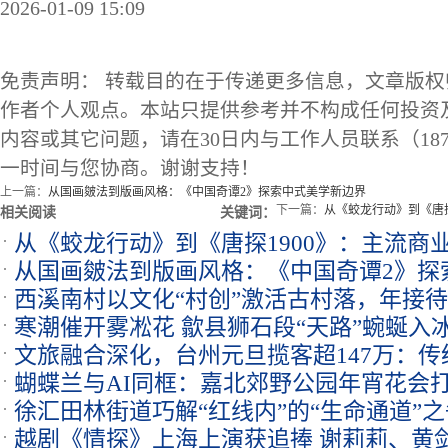
2026-01-09 15:09
免责声明： 转载目的在于传递更多信息，文章版
作者个人观点。本站只提供参考并不构成任何投资
内容或其它问题，请在30日内与工作人员联系（1873
一时间与您协商。谢谢支持！
上一篇：
从国画皴法到版画风格：《中国奇谭2》探索中式美学新边界
下一篇：
从《蛟龙行动》到《唐探
相关阅读
关键词：
从《蛟龙行动》到《唐探1900》：主流商业
从国画皴法到版画风格：《中国奇谭2》探
期
西溪南村以文化“村创”激活古村落，年接待
寒潮催开雾凇花 歙县狮石段“天路”蜿蜒入
文旅融合深化，台州元旦揽客超147万：
蝴蝶兰与AI同框：嘉北郊野公园年宵花会打
日经济新动能
徐汇田林街道巧解“红线内”的“生命通道”之
越剧《情探》上海上演获追捧 谢莉莉、黄