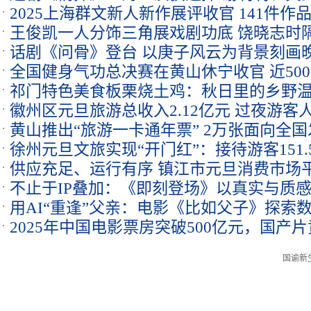
2025上海群文新人新作展评收官 141件作
内涵
王俊凯一人分饰三角展戏剧功底 饶晓志时
话剧《问骨》登台 以庚子风云为背景刻画
歌舞
全国健身气功总决赛在黄山休宁收官 近50
困境
祁门特色美食板栗烧土鸡：秋日里的乡野
徽州区元旦旅游总收入2.12亿元 过夜游客人
黄山推出“旅游一卡通年票” 2万张面向全国
徐州元旦文旅实现“开门红”：接待游客151.5
供应充足、运行有序 镇江市元旦消费市场
亿元
不止于IP叠加：《即刻登场》以真实与质
用AI“重逢”父亲：电影《比如父子》探索
功范本
2025年中国电影票房突破500亿元，国产
国谕新