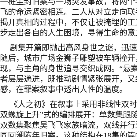
一桩尘封旧案与一场突发事故，将两个
飞的命运紧密相连。二人从对立走向联
揭开真相的过程中，不仅让被掩埋的正
步走出各自的人生困境，寻得生命的意
剧集开篇即抛出高风身世之谜，迅速
随后，城市广场金狮子雕塑被车辆撞开
现，与主角的身世追寻交织成网。“悬案”
者层层递进，既推动剧情紧张展开，又
感，在罪案叙事中透出人性的温度。
《人之初》在叙事上采用非线性双时
双螺旋上升”式的编排展开：单数集跟
双数集聚焦吴飞飞家族暗流，双线并行
同回溯陈年旧案。这种结构在18集的