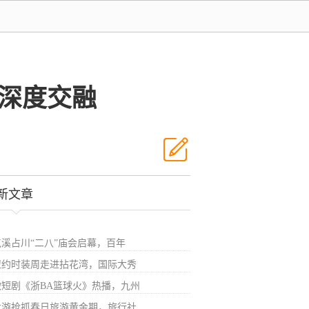
深度交融
新文章
屯溪占川“二八”庙会启幕，百年
纽约时装周走进拈花湾，国际大秀
微短剧《浙BA篮球火》热播，九州
龙游抢抓春日旅游黄金期，旅行社