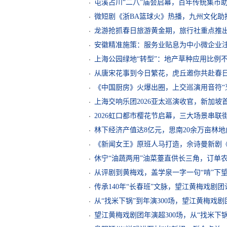
屯溪占川“二八”庙会启幕，百年传统集市
微短剧《浙BA篮球火》热播，九州文化助推
龙游抢抓春日旅游黄金期，旅行社重点推
安徽精准施策：服务业贴息为中小微企业注
上海公园绿地“转型”：地产草种应用比例不
从唐宋花事到今日繁花，虎丘邀你共赴春
《中国厨房》火爆出圈，上交巡演用音符“
上海交响乐团2026亚太巡演收官，新加坡
2026虹口都市樱花节启幕，三大场景串联
林下经济产值达8亿元，思南20余万亩林地
《新闻女王》原班人马打造，佘诗曼新剧
休宁“油蔬两用”油菜薹直供长三角，订单
从评剧到黄梅戏，盖学泉一字一句“啃”下
传承140年“长春班”文脉，望江黄梅戏剧团
从“找米下锅”到年演300场，望江黄梅戏剧
望江黄梅戏剧团年演超300场，从“找米下锅