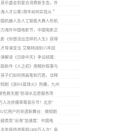
从音乐盛会到复合消费新生态，外
上海人才公寓1周年如何实现从＂
中国机器人及人工智能大赛人形机
借力海外中国电影节，中国电影正
电影《你想活出怎样的人生》获得
鬼才导演亚当·艾略特阔别15年回
导演解读《日掛中天》争议结尾：
李路新作《人之初》用精妙叙事与
看孩子们如何用画笔和巧思，诠释
微短剧《浙BA篮球火》热播，九州
“绿色救生圈”防溺水志愿服务项
7万人次挤爆草莓音乐节！北京“
6.62亿用户的非遗新舞台：微短剧
悬疑类型“出海”加速度：中国电
上半年接待游客超2400万人次！阜