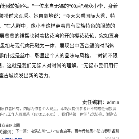
样粉嫩的颜色。”一位来自无锡的“00后”观众小李，身着
装扮前来观秀。她自豪地说：“今天来看国际大秀，特
。”在人群中，像小李这样穿着具有民族特色的服装的
装，层层叠叠的裙摆映衬着拈花湾将开的樱花花苞，宛如置身
统盘扣与现代廓形融为一体，展现出中西合璧的时尚魅
胸针或是丝巾，彰显出个人的品味与风格。 “时尚不限
展，这就是我们无锡人对时尚的理解。”无锡市民们用行
座古城焕发出新的活力。
责任编辑：admin
归原作者所有，内容为作者个人观点。本站只提供参考并不构成任何投资
与工作人员联系（18731251601），我们将第一时间与您协商。谢谢支
赛事IP出圈
下一篇：
屯溪占川“二八”庙会启幕，百年传统集市助力春耕备耕
关键词：
2026-03-28