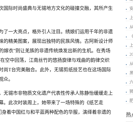
次国际时尚盛典与无锡地方文化的碰撞交融，其所产生
为了一大亮点，格外引人注目。绣娘们运用千年的非遗
味的精美图案，展现出独特的民族风情。古阿新设计师
玛的嫁衣”则让羌族的非遗传统焕发出新的生机。在秀场
腔在空中回荡，江南丝竹的悠扬旋律与戏曲的韵律交织
时尚T台完美融合。此外，无锡剪纸技艺也在这场国际
观众。
中，无锡市非物质文化遗产代表性传承人陈静怡缓缓走上
幕。此次时装周上，她带来了一场特殊的《纸艺走
们身着中国红与和平蓝两种配色的华服，演绎着非遗的
热