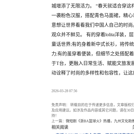
城增添了无限活力。 “春天就适合穿这
一袭粉色汉服，搭配青色马面裙，精心
意想让世界看看我们中国人自己的时尚
观众并不鲜见。 有的穿着lolita洋
童话世界;有的身着新中式长衫，将传
力;有的虽穿着便装，但细节之处搭配着
于T台，更融入日常生活、赋能文旅发
动诠释了时尚的多样性和包容性，让这
2026-03-28 07:56
免责声明： 转载目的在于传递更多信息，文章版权
及应用建议。如涉及作品内容或其它问题，请在30日内
持！
上一篇：
微短剧《浙BA篮球火》热播，九州文化助推
相关阅读