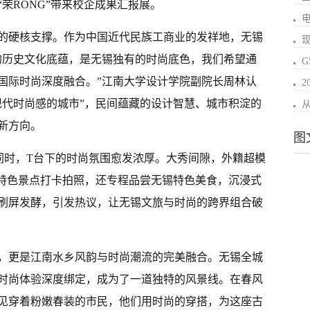
荣RONG”带来校企成果汇报展。
的硬核支撑。作为中国近代民族工商业的发祥地，无锡
的历史文化底蕴，是无锡独有的时尚底色，我们希望通
国际时尚深度融合。”江南大学设计学院副院长周林认
2
现代时尚感的城市”，民间蕴藏的设计智慧、城市积淀的
新方向。
图
同时，T台下的时尚氛围愈发浓厚。大秀间隙，外籍超模
、特色景点打卡拍照，还专程品尝无锡特色美食，沉浸式
刷屏发酵，引发热议，让无锡文旅与时尚的跨界组合破
，更是江南水乡风韵与时尚潮流的完美融合。无锡全城
时尚体验深度绑定，成为了一道独特的风景线。在春风
见穿着粉嫩春装的市民，他们用时尚的穿搭，为这座古