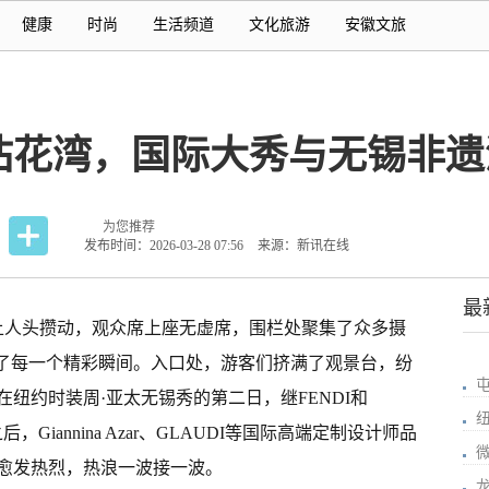
健康
时尚
生活频道
文化旅游
安徽文旅
拈花湾，国际大秀与无锡非遗
为您推荐
发布时间：2026-03-28 07:56
来源：新讯在线
最
场上人头攒动，观众席上座无虚席，围栏处聚集了众多摄
准了每一个精彩瞬间。入口处，游客们挤满了观景台，纷
纽约时装周·亚太无锡秀的第二日，继FENDI和
Giannina Azar、GLAUDI等国际高端定制设计师品
愈发热烈，热浪一波接一波。