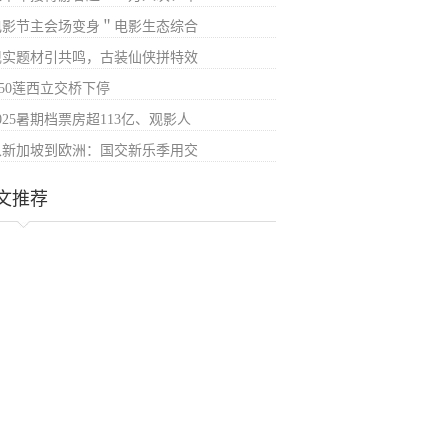
电影节主会场变身＂电影生态综合
现实题材引共鸣，古装仙侠拼特效
G50莲西立交桥下停
025暑期档票房超113亿、观影人
从新加坡到欧洲：国交新乐季用交
文推荐