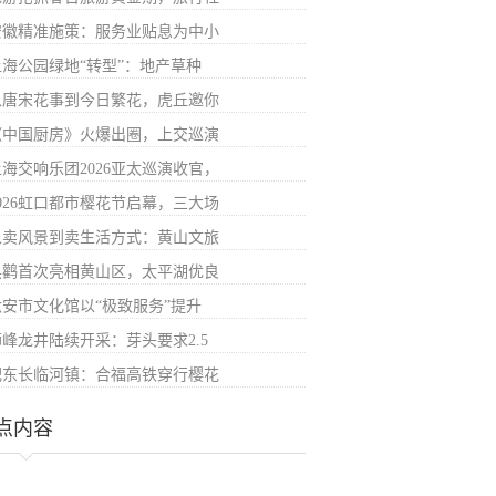
安徽精准施策：服务业贴息为中小
上海公园绿地“转型”：地产草种
从唐宋花事到今日繁花，虎丘邀你
《中国厨房》火爆出圈，上交巡演
上海交响乐团2026亚太巡演收官，
2026虹口都市樱花节启幕，三大场
从卖风景到卖生活方式：黄山文旅
黑鹳首次亮相黄山区，太平湖优良
六安市文化馆以“极致服务”提升
狮峰龙井陆续开采：芽头要求2.5
肥东长临河镇：合福高铁穿行樱花
点内容