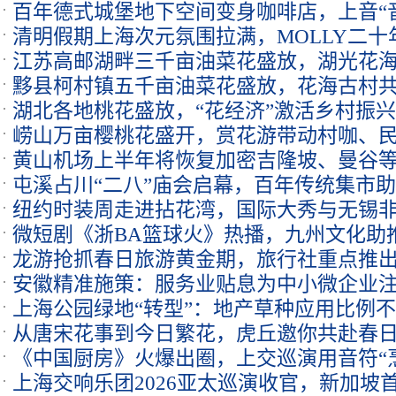
百年德式城堡地下空间变身咖啡店，上音“
清明假期上海次元氛围拉满，MOLLY二十
江苏高邮湖畔三千亩油菜花盛放，湖光花
黟县柯村镇五千亩油菜花盛放，花海古村
湖北各地桃花盛放，“花经济”激活乡村振
崂山万亩樱桃花盛开，赏花游带动村咖、
黄山机场上半年将恢复加密吉隆坡、曼谷
屯溪占川“二八”庙会启幕，百年传统集市
纽约时装周走进拈花湾，国际大秀与无锡
微短剧《浙BA篮球火》热播，九州文化助推
龙游抢抓春日旅游黄金期，旅行社重点推
安徽精准施策：服务业贴息为中小微企业注
上海公园绿地“转型”：地产草种应用比例不
从唐宋花事到今日繁花，虎丘邀你共赴春
《中国厨房》火爆出圈，上交巡演用音符“
上海交响乐团2026亚太巡演收官，新加坡