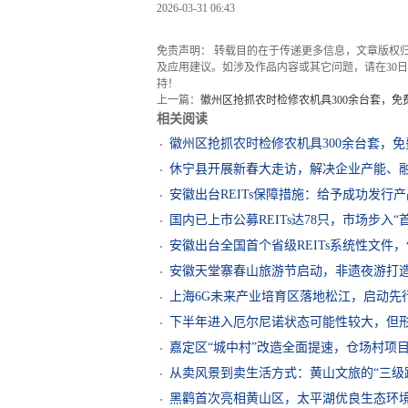
2026-03-31 06:43
免责声明： 转载目的在于传递更多信息，文章版权
及应用建议。如涉及作品内容或其它问题，请在30日内
持！
上一篇：
徽州区抢抓农时检修农机具300余台套，
相关阅读
徽州区抢抓农时检修农机具300余台套，
休宁县开展新春大走访，解决企业产能、融
安徽出台REITs保障措施：给予成功发行产
国内已上市公募REITs达78只，市场步入“
安徽出台全国首个省级REITs系统性文件
安徽天堂寨春山旅游节启动，非遗夜游打
上海6G未来产业培育区落地松江，启动先
下半年进入厄尔尼诺状态可能性较大，但
嘉定区“城中村”改造全面提速，仓场村项
从卖风景到卖生活方式：黄山文旅的“三级
黑鹳首次亮相黄山区，太平湖优良生态环