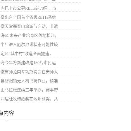
内已上市公募REITs达78只，市
徽出台全国首个省级REITs系统
安徽天堂寨春山旅游节启动，非遗
上海6G未来产业培育区落地松江，
下半年进入厄尔尼诺状态可能性较
嘉定区“城中村”改造全面提速，
上海今年将新建改建180片市民运
安徽省师范类专场招聘会在安师大
黟县碧阳镇无人机飞防作业，精准
黄山马拉松连续三年举办，赛事带
第四届杜牧诗歌奖在池州颁奖，共
点内容