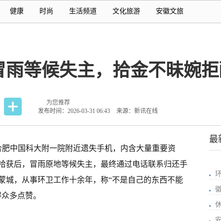
健康
时尚
生活频道
文化旅游
安徽文旅
冒雨等候失主，拾金不昧婉拒
为您推荐
发布时间：2026-03-31 06:43
来源：新讯在线
最
在合肥中国科大附一院附近遗失手机，内含大量重要资
拾获后，冒雨原地等候失主，最终通过电话联系归还手
蒙城，从事环卫工作十余年，称“不是自己的东西不能
得众多点赞。
安