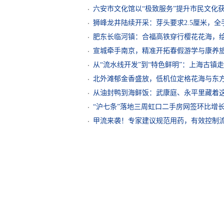
六安市文化馆以“极致服务”提升市民文化
狮峰龙井陆续开采：芽头要求2.5厘米，
肥东长临河镇：合福高铁穿行樱花花海，
宣城牵手南京，精准开拓春假游学与康养
从“流水线开发”到“特色鲜明”：上海古镇
北外滩郁金香盛放，低机位定格花海与东
从油封鸭到海鲜饭：武康庭、永平里藏着
“沪七条”落地三周虹口二手房网签环比增长4
甲流来袭！专家建议规范用药，有效控制