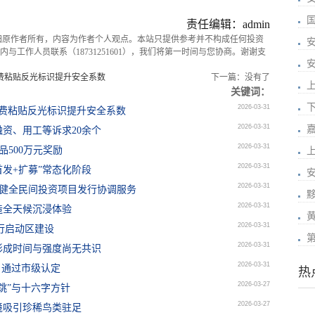
国
责任编辑：admin
归原作者所有，内容为作者个人观点。本站只提供参考并不构成任何投资
安
与工作人员联系（18731251601），我们将第一时间与您协商。谢谢支
免费粘贴反光标识提升安全系数
下一篇：没有了
关键词：
2026-03-31
免费粘贴反光标识提升安全系数
2026-03-31
资、用工等诉求20余个
2026-03-31
品500万元奖励
2026-03-31
首发+扩募”常态化阶段
2026-03-31
，健全民间投资项目发行协调服务
2026-03-31
造全天候沉浸体验
2026-03-31
行启动区建设
2026-03-31
形成时间与强度尚无共识
2026-03-31
目通过市级认定
热
2026-03-27
跳”与十六字方针
2026-03-27
境吸引珍稀鸟类驻足