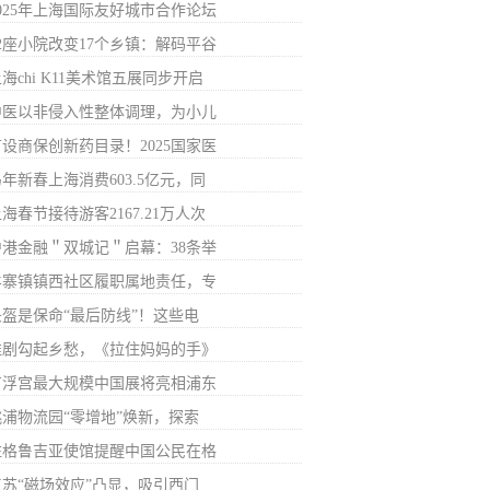
2025年上海国际友好城市合作论坛
32座小院改变17个乡镇：解码平谷
海chi K11美术馆五展同步开启
中医以非侵入性整体调理，为小儿
首设商保创新药目录！2025国家医
年新春上海消费603.5亿元，同
海春节接待游客2167.21万人次
沪港金融＂双城记＂启幕：38条举
羊寨镇镇西社区履职属地责任，专
头盔是保命“最后防线”！这些电
淮剧勾起乡愁，《拉住妈妈的手》
卢浮宫最大规模中国展将亮相浦东
桃浦物流园“零增地”焕新，探索
驻格鲁吉亚使馆提醒中国公民在格
江苏“磁场效应”凸显，吸引西门