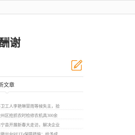
酬谢
新文章
环卫工人李艳琳冒雨等候失主，拾
徽州区抢抓农时检修农机具300余
休宁县开展新春大走访，解决企业
徽出台REITs保障措施：给予成