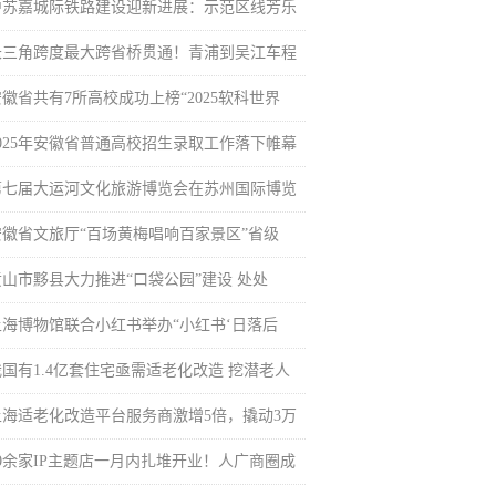
沪苏嘉城际铁路建设迎新进展：示范区线芳乐
长三角跨度最大跨省桥贯通！青浦到吴江车程
安徽省共有7所高校成功上榜“2025软科世界
2025年安徽省普通高校招生录取工作落下帷幕
第七届大运河文化旅游博览会在苏州国际博览
安徽省文旅厅“百场黄梅唱响百家景区”省级
黄山市黟县大力推进“口袋公园”建设 处处
上海博物馆联合小红书举办“小红书‘日落后
我国有1.4亿套住宅亟需适老化改造 挖潜老人
上海适老化改造平台服务商激增5倍，撬动3万
20余家IP主题店一月内扎堆开业！人广商圈成