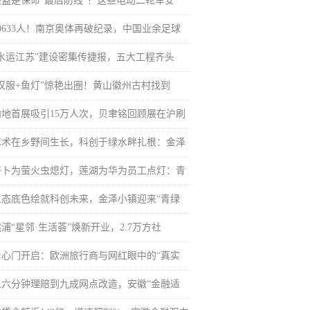
头盔是保命“最后防线”！这些电动二轮车安
60633人！南京奥体再破纪录，中国业余足球
“水运江苏”建设密集传捷报，五大工程齐头
“汉服+鱼灯”惊艳出圈！黄山徽州古村找到
内地首展吸引15万人次，贝聿铭回顾展在沪刷
艺术在乡野间生长，科创于绿水畔扎根：金泽
岑卜为萤火虫熄灯，莲湖为华为员工点灯：青
生态底色绘就科创未来，金泽小镇迎来“青绿
浦“星邻·生活荟”焕新开业，2.7万方社
当心门开启：欧洲旅行商与网红眼中的“真实
从六分钟理赔到九成网点改造，安徽“金融适