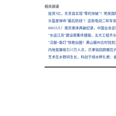
相关阅读
投资3亿，东至县实现“零的突破”！明发国
头盔是保命“最后防线”！这些电动二轮车
60633人！南京奥体再破纪录，中国业余
“水运江苏”建设密集传捷报，五大工程齐
“汉服+鱼灯”惊艳出圈！黄山徽州古村找到
内地首展吸引15万人次，贝聿铭回顾展在
艺术在乡野间生长，科创于绿水畔扎根：金