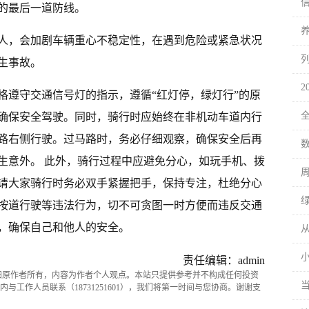
的最后一道防线。
人，会加剧车辆重心不稳定性，在遇到危险或紧急状况
生事故。
格遵守交通信号灯的指示，遵循“红灯停，绿灯行”的原
确保安全驾驶。同时，骑行时应始终在非机动车道内行
路右侧行驶。过马路时，务必仔细观察，确保安全后再
生意外。 此外，骑行过程中应避免分心，如玩手机、拨
请大家骑行时务必双手紧握把手，保持专注，杜绝分心
按道行驶等违法行为，切不可贪图一时方便而违反交通
，确保自己和他人的安全。
从
小
责任编辑：admin
归原作者所有，内容为作者个人观点。本站只提供参考并不构成任何投资
与工作人员联系（18731251601），我们将第一时间与您协商。谢谢支