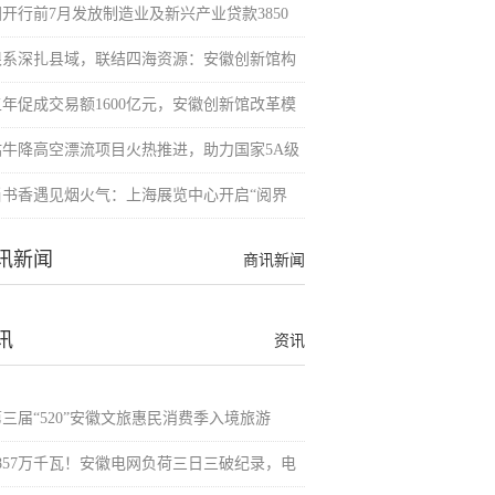
国开行前7月发放制造业及新兴产业贷款3850
根系深扎县域，联结四海资源：安徽创新馆构
五年促成交易额1600亿元，安徽创新馆改革模
牯牛降高空漂流项目火热推进，助力国家5A级
当书香遇见烟火气：上海展览中心开启“阅界
讯新闻
商讯新闻
讯
资讯
第三届“520”安徽文旅惠民消费季入境旅游
6857万千瓦！安徽电网负荷三日三破纪录，电