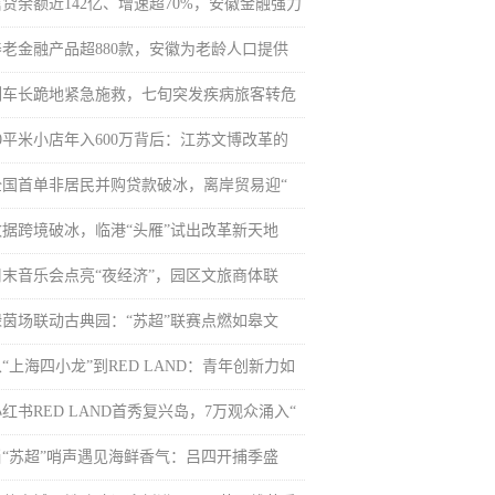
信贷余额近142亿、增速超70%，安徽金融强力
养老金融产品超880款，安徽为老龄人口提供
列车长跪地紧急施救，七旬突发疾病旅客转危
20平米小店年入600万背后：江苏文博改革的
全国首单非居民并购贷款破冰，离岸贸易迎“
数据跨境破冰，临港“头雁”试出改革新天地
周末音乐会点亮“夜经济”，园区文旅商体联
绿茵场联动古典园：“苏超”联赛点燃如皋文
“上海四小龙”到RED LAND：青年创新力如
红书RED LAND首秀复兴岛，7万观众涌入“
当“苏超”哨声遇见海鲜香气：吕四开捕季盛