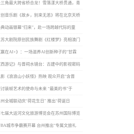
长三角最大跨省桥合龙！雪落漾大桥贯通，青
原创音乐剧《故乡，别来无恙》将在北京天桥
经典动画银幕“归来”，赴一场跨越代际的童
江苏大剧院原创民族舞剧《红楼梦》亮相澳门
《赢在AI+》：一场滋养AI创新种子的“甘霖
《西游记》与晋祠水镜台：古建中的影视密码
电影《浪浪山小妖怪》热映 观众开启“含晋
探讨装帧艺术的使命与未来 “最美的书”于
苏州全城联动庆“荷花生日” 推出“荷诞日
第七届大运河文化旅游博览会在苏州国际博览
浙BA城市争霸赛开幕 台州推出“专属文旅礼