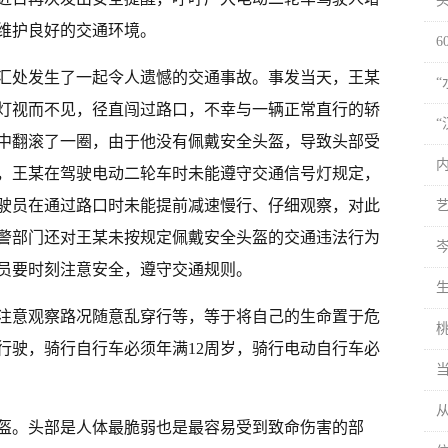
维护良好的交通环境。
汇处发生了一起令人遗憾的交通事故。事发当天，王某
灯视而不见，径直闯过路口，不幸与一辆正常直行的轿
中翻滚了一圈，由于他没有佩戴安全头盔，导致头部受
，王某在驾驶电动二轮车时未能遵守交通信号灯规定，
驶员在通过路口时未能提前减速慢行、仔细观察，对此
警部门还对王某未按规定佩戴安全头盔的交通违法行为
员要时刻注意安全，遵守交通规则。
注意观察路况随意乱穿行等，等于将自己的生命置于危
桃
行驶，骑行自行车必须年满12周岁，骑行电动自行车必
盔。头部是人体最脆弱也是最容易受到致命伤害的部