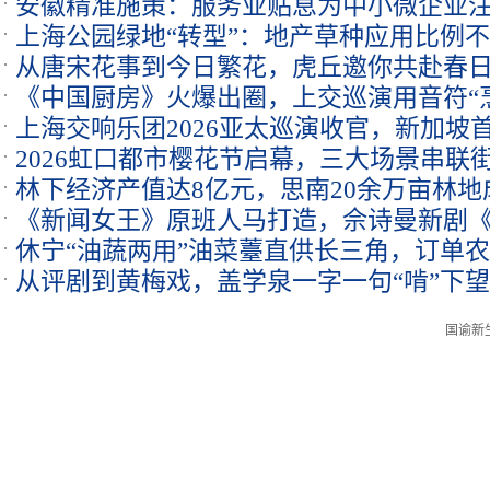
安徽精准施策：服务业贴息为中小微企业注
上海公园绿地“转型”：地产草种应用比例不
从唐宋花事到今日繁花，虎丘邀你共赴春
《中国厨房》火爆出圈，上交巡演用音符“
上海交响乐团2026亚太巡演收官，新加坡
2026虹口都市樱花节启幕，三大场景串联
林下经济产值达8亿元，思南20余万亩林地
《新闻女王》原班人马打造，佘诗曼新剧
休宁“油蔬两用”油菜薹直供长三角，订单
年犯罪
从评剧到黄梅戏，盖学泉一字一句“啃”下
国谕新