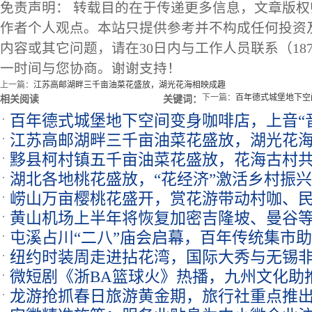
免责声明： 转载目的在于传递更多信息，文章版
作者个人观点。本站只提供参考并不构成任何投资
内容或其它问题，请在30日内与工作人员联系（1873
一时间与您协商。谢谢支持！
上一篇：
江苏高邮湖畔三千亩油菜花盛放，湖光花海相映成趣
下一篇：
百年德式城堡地下空
相关阅读
关键词：
百年德式城堡地下空间变身咖啡店，上音“
江苏高邮湖畔三千亩油菜花盛放，湖光花
黟县柯村镇五千亩油菜花盛放，花海古村
湖北各地桃花盛放，“花经济”激活乡村振
崂山万亩樱桃花盛开，赏花游带动村咖、
黄山机场上半年将恢复加密吉隆坡、曼谷
屯溪占川“二八”庙会启幕，百年传统集市
纽约时装周走进拈花湾，国际大秀与无锡
微短剧《浙BA篮球火》热播，九州文化助推
龙游抢抓春日旅游黄金期，旅行社重点推