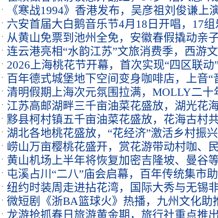
《寒战1994》香港发布，吴彦祖刘俊谦上
六安首届大白鹅音乐节4月18日开唱，17
从黄山免票到池州全免，安徽春假撬动亲
连云港亮相“水韵江苏”文旅消费季，西游
2026上海桃花节开幕，首次实现“四区联动
百年德式城堡地下空间变身咖啡店，上音“
清明假期上海次元氛围拉满，MOLLY二十
江苏高邮湖畔三千亩油菜花盛放，湖光花
黟县柯村镇五千亩油菜花盛放，花海古村
湖北各地桃花盛放，“花经济”激活乡村振
崂山万亩樱桃花盛开，赏花游带动村咖、
黄山机场上半年将恢复加密吉隆坡、曼谷
屯溪占川“二八”庙会启幕，百年传统集市
纽约时装周走进拈花湾，国际大秀与无锡
微短剧《浙BA篮球火》热播，九州文化助推
龙游抢抓春日旅游黄金期，旅行社重点推