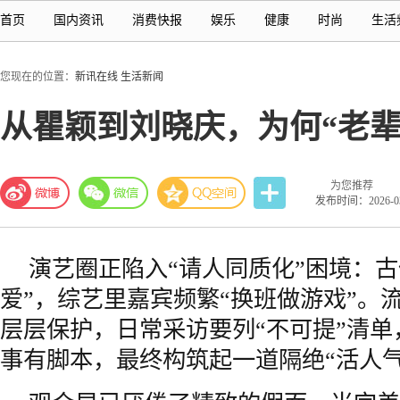
首页
国内资讯
消费快报
娱乐
健康
时尚
生活
您现在的位置：
新讯在线
生活新闻
从瞿颖到刘晓庆，为何“老辈
为您推荐
发布时间：2026-03-
演艺圈正陷入“请人同质化”困境：古
爱”，综艺里嘉宾频繁“换班做游戏”。
层层保护，日常采访要列“不可提”清
事有脚本，最终构筑起一道隔绝“活人气