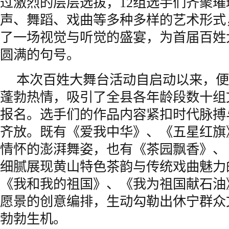
过激烈的层层选拔，12组选手们齐聚
声、舞蹈、戏曲等多种多样的艺术形式
了一场视觉与听觉的盛宴，为首届百姓
圆满的句号。
本次百姓大舞台活动自启动以来，便
蓬勃热情，吸引了全县各年龄段数十组
报名。选手们的作品内容紧扣时代脉搏
齐放。既有《爱我中华》、《五星红旗
情怀的澎湃舞姿，也有《茶园飘香》、
细腻展现黄山特色茶韵与传统戏曲魅力
《我和我的祖国》、《我为祖国献石油
愿景的创意编排，生动勾勒出休宁群众
勃勃生机。