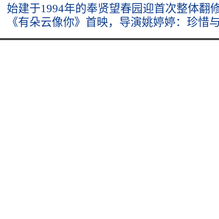
始建于1994年的奉贤望春园迎首次整体翻
《有朵云像你》首映，导演姚婷婷：珍惜