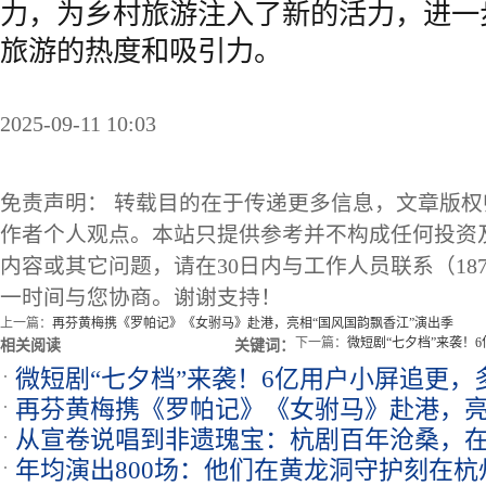
力，为乡村旅游注入了新的活力，进一
旅游的热度和吸引力。
2025-09-11 10:03
免责声明： 转载目的在于传递更多信息，文章版
作者个人观点。本站只提供参考并不构成任何投资
内容或其它问题，请在30日内与工作人员联系（1873
一时间与您协商。谢谢支持！
上一篇：
再芬黄梅携《罗帕记》《女驸马》赴港，亮相“国风国韵飘香江”演出季
下一篇：
微短剧“七夕档”来袭！
相关阅读
关键词：
微短剧“七夕档”来袭！6亿用户小屏追更
再芬黄梅携《罗帕记》《女驸马》赴港，亮
线
从宣卷说唱到非遗瑰宝：杭剧百年沧桑，
演出季
年均演出800场：他们在黄龙洞守护刻在
响