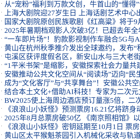
从“宠粉”福利到万款文创，牛首山的“懂得
上海大剧院迎27岁生日 上海话剧艺术中心
山间
国家大剧院原创民族歌剧《红高粱》将于9月
死》开票即售罄
2025年暑期档观影人次破3亿！已超去年
来世界首演
“一车即片场”！豹款影视制作车融合5G与
112.44亿元
黄山在杭州秋季推介发出全球邀约，发布“
国际认可
屯溪区获评度假名区，新安山水与三大老
“1平米书架”是缩影，安徽探索社会力量
安徽推动公共文化空间从“阅读场”迈向“民
新路
成为“文化客厅”与“共享舞台”！安徽公共
生活
结合本土文化+借助AI科技！专家为二次元
脉搏
BW2025使上海周边酒店预订量涨5倍，二
方”
《浪浪山小妖怪》预测票房16.21亿将跻
2025年8月总票房破50亿 《南京照相馆》以1
《浪浪山小妖怪》密钥延期至10月1日 票房破
黄山区太平猴魁茶园引入机械化采收与轨道
影史二维动画冠军