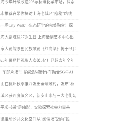
上海今年升级改造203家标准化菜市场，探索
城市推荐官带你探访上海老城厢“隐秘”路线
一场City Walk与生态研学的完美融合！探
上海大剧院迎27岁生日 上海话剧艺术中心出
国家大剧院原创民族歌剧《红高粱》将于9月2
2025年暑期档观影人次破3亿！已超去年全年
“一车即片场”！豹款影视制作车融合5G与AI
黄山在杭州秋季推介发出全球邀约，发布“秋
屯溪区获评度假名区，新安山水与三大老街勾
“1平米书架”是缩影，安徽探索社会力量共
安徽推动公共文化空间从“阅读场”迈向“民