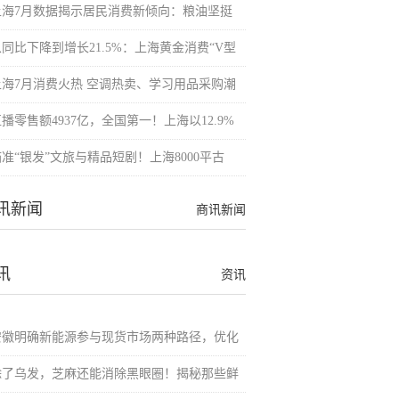
上海7月数据揭示居民消费新倾向：粮油坚挺
从同比下降到增长21.5%：上海黄金消费“V型
上海7月消费火热 空调热卖、学习用品采购潮
播零售额4937亿，全国第一！上海以12.9%
准“银发”文旅与精品短剧！上海8000平古
讯新闻
商讯新闻
讯
资讯
安徽明确新能源参与现货市场两种路径，优化
除了乌发，芝麻还能消除黑眼圈！揭秘那些鲜