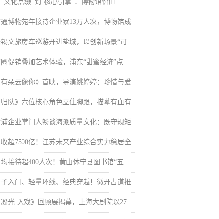
从“文化点缀”到“核心引擎”：博物馆价值
南通博物苑年接待企业家13万人次，博物馆成
无锡文旅房车巡游开进盐城，以创新场景“可
商圈促销叠加艺术体验，浦东“甜蜜经济”点
《有朵云像你》首映，导演姚婷婷：珍惜与爱
《归队》六位核心角色立住脚跟，描摹有血有
黄浦企业掌门人畅谈海派质量文化：既守规矩
营收超7500亿！江苏未来产业综合实力稳居全
日均接待超400人次！黄山休宁县图书馆“五
亲子入门、轻量环线、经典穿越！徽开古道推
《凝光·入戏》回顾展揭幕，上海大剧院以27