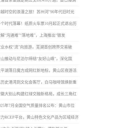
黄浦首条金融定制公交DZ418开通，首日爆满
穿越时空的浪漫之旅！苏州河“90年代旧时光
一个时代落幕！纸质火车票10月起正式退出历
解“沟通难”“落地难”，上海推出“银发
农业水权“流”向旅游，芜湖首创跨界交易破
黄山推动与尼泊尔缔结“友好山峰”，深化国
太平湖落日魔方成网红新地标，黄山区夜游活
从历史港湾到文化会客厅，白马咖啡馆焕新重
安徽大别山构建红绿交融新格局，成长三角红
2025年7月全国空气质量排名公布：黄山市位
借力RCEP平台，黄山特色文化产品为区域经济