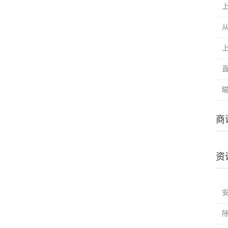
直
瞄
商
资