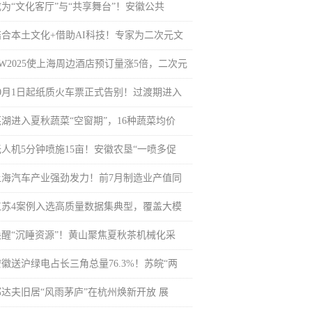
成为“文化客厅”与“共享舞台”！安徽公共
结合本土文化+借助AI科技！专家为二次元文
BW2025使上海周边酒店预订量涨5倍，二次元
10月1日起纸质火车票正式告别！过渡期进入
芜湖进入夏秋蔬菜“空窗期”，16种蔬菜均价
无人机5分钟喷施15亩！安徽农垦“一喷多促
上海汽车产业强劲发力！前7月制造业产值同
江苏4案例入选高质量数据集典型，覆盖大模
唤醒“沉睡资源”！黄山聚焦夏秋茶机械化采
安徽送沪绿电占长三角总量76.3%！苏皖“两
郁达夫旧居“风雨茅庐”在杭州焕新开放 展