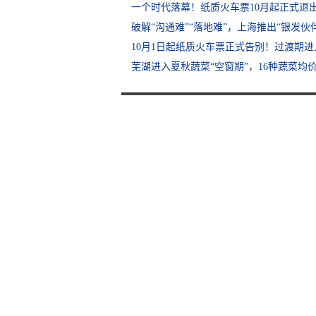
一个时代落幕！纸质火车票10月起正式退
破解“沟通难”“落地难”，上海推出“银发伙
10月1日起纸质火车票正式告别！过渡期
芜湖进入夏秋蔬菜“空窗期”，16种蔬菜均价环