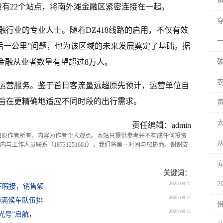
设有22个站点，将南外滩金融区紧密连接在一起。
行业的专业人士。随着DZ418线路的启用，不仅有效
最后一公里”问题，也为该区域的未来发展奠定了基础。据
金融从业者数量有望超过8万人。
破
运营服务。鉴于首日客流量远超原先预计，运营单位自
旨在更精确地适应不同时段的出行需求。
责任编辑：admin
归原作者所有，内容为作者个人观点。本站只提供参考并不构成任何投资
与工作人员联系（18731251601），我们将第一时间与您协商。谢谢支
关键词：
2025-09-11
目不暇接，销售额
2025-09-11
爆满候车队伍排
2025-09-11
光号”启航，