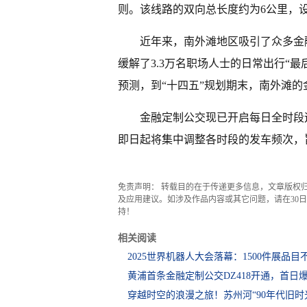
则。该线路的双向总长度约为6公里，
近年来，南外滩地区吸引了众多金融
缓解了3.3万名职场人士的日常出行“
预测，到“十四五”规划期末，南外滩的
金融定制公交现已开启每日全时段
即日起将集中调整各时段的发车频次，
免责声明： 转载目的在于传递更多信息，文章版权
及应用建议。如涉及作品内容或其它问题，请在30日内
持！
相关阅读
2025世界机器人大会落幕：1500件展品
黄浦首条金融定制公交DZ418开通，首日
穿越时空的浪漫之旅！苏州河“90年代旧时