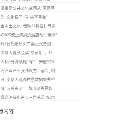
安徽推动公共文化空间从“阅读场
为“文化客厅”与“共享舞台”
结合本土文化+借助AI科技！专家
W2025使上海周边酒店预订量涨5
10月1日起纸质火车票正式告别！
芜湖进入夏秋蔬菜“空窗期”，16
无人机5分钟喷施15亩！安徽农垦
上海汽车产业强劲发力！前7月制
江苏4案例入选高质量数据集典型
唤醒“沉睡资源”！黄山聚焦夏秋
安徽送沪绿电占长三角总量76.3%
点内容