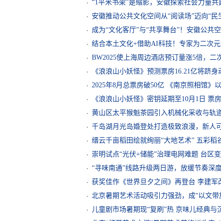
“1平米书架”是缩影，安徽探索社会力量
安徽推动公共文化空间从“阅读场”迈向“民
成为“文化客厅”与“共享舞台”！安徽公共
结合本土文化+借助AI科技！专家为二次元
BW2025使上海周边酒店预订量涨5倍，二
《浪浪山小妖怪》预测票房16.21亿将跻
2025年8月总票房破50亿 《南京照相馆》以1
《浪浪山小妖怪》密钥延期至10月1日 票房
黄山区太平猴魁茶园引入机械化采收与轨道
千岛湖月光岛婚登处打造极致浪漫，新人可
缙云千亩稻田绘就绚丽“大地艺术” 五彩稻
崇明试点“光伏+储能”治理电网难题 台区
“寻味南通”线路升级两日游，放缓节奏深
获奖佳作《世界旦夕之间》再登台 李建军
北京暑期艺术活动吸引力强劲，成“以文带
儿童剧市场暑期现“复刷”热 京味儿经典