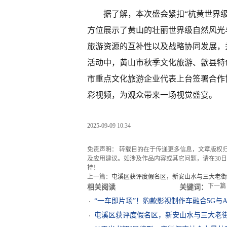
据了解，本次盛会紧扣“杭黄世界
方位展示了黄山的壮丽世界级自然风光
旅游资源的互补性以及战略协同发展，
活动中，黄山市秋季文化旅游、歙县特
市重点文化旅游企业代表上台签署合作协
彩视频，为观众带来一场视觉盛宴。
2025-09-09 10:34
免责声明： 转载目的在于传递更多信息，文章版权
及应用建议。如涉及作品内容或其它问题，请在30日内
持！
上一篇：
屯溪区获评度假名区，新安山水与三大老街
下一篇
相关阅读
关键词：
“一车即片场”！豹款影视制作车融合5G与
屯溪区获评度假名区，新安山水与三大老