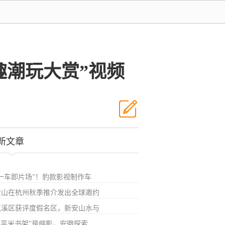
趣潮玩大赏”视频
新文章
“一车即片场”！豹款影视制作车
黄山在杭州秋季推介发出全球邀约
屯溪区获评度假名区，新安山水与
“1平米书架”是缩影，安徽探索