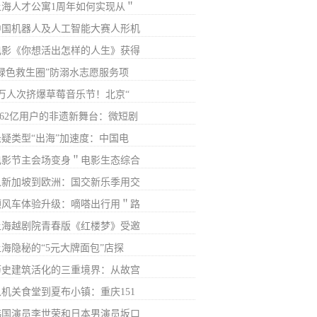
上海人才公寓1周年如何实现从＂
中国机器人及人工智能大赛人形机
电影《你想活出怎样的人生》获得
“绿色救生圈”防溺水志愿服务项
7万人次挤爆草莓音乐节！北京“
6.62亿用户的非遗新舞台：微短剧
悬疑类型“出海”加速度：中国电
电影节主会场变身＂电影生态综合
从新加坡到欧洲：国交新乐季用交
顺风车体验升级：嘀嗒出行用＂路
上海越剧院青春版《红楼梦》受邀
上海隐秘的“5元大牌面包”店探
历史建筑活化的三重境界：从故宫
从机关食堂到夏布小镇：重庆151
韩国演员李世荣和日本男演员坂口