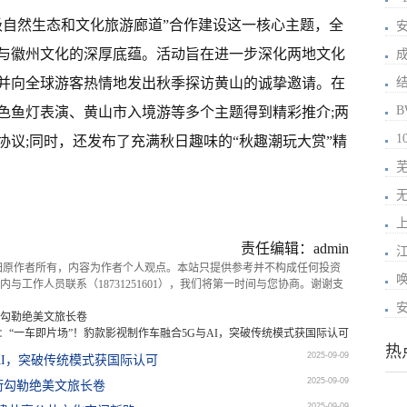
级自然生态和文化旅游廊道”合作建设这一核心主题，全
与徽州文化的深厚底蕴。活动旨在进一步深化两地文化
成
并向全球游客热情地发出秋季探访黄山的诚挚邀请。在
B
色鱼灯表演、黄山市入境游等多个主题得到精彩推介;两
议;同时，还发布了充满秋日趣味的“秋趣潮玩大赏”精
责任编辑：admin
归原作者所有，内容为作者个人观点。本站只提供参考并不构成任何投资
与工作人员联系（18731251601），我们将第一时间与您协商。谢谢支
勾勒绝美文旅长卷
：
“一车即片场”！豹款影视制作车融合5G与AI，突破传统模式获国际认可
热
2025-09-09
AI，突破传统模式获国际认可
2025-09-09
街勾勒绝美文旅长卷
2025-09-09