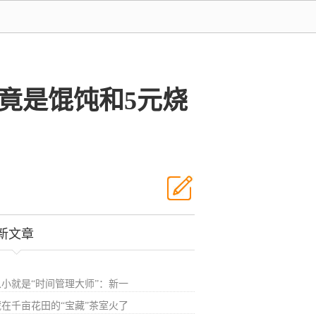
竟是馄饨和5元烧
新文章
从小就是“时间管理大师”：新一
藏在千亩花田的“宝藏”茶室火了