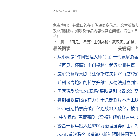
2025-09-04 10:10
免责声明： 转载目的在于传递更多信息，文章版权
及应用建议。如涉及作品内容或其它问题，请在30日内
持！
上一篇：
《再见，坏蛋》主创揭秘：武汉实景拍摄，
相关阅读
关键词：
从小就是“时间管理大师”：新一代家庭游
《再见，坏蛋》主创揭秘：武汉实景拍摄
威尔第巅峰喜剧《法尔斯塔夫》将再度登
话剧《青蛇》的哲学升维：从情法对立到“
国家话剧院“CNT现场”展映话剧《青蛇》
暑期档收官接续有力！十余部新片本周上映
2025暑期档票房破百亿连续34天破亿，被
“中华风韵”芭蕾舞剧《梁祝》纽约林肯中
繁昌十多年投入超6200万治理废弃矿山，
asetify首次联名《蜡笔小新》限时快闪