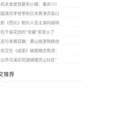
从机关食堂到夏布小镇：重庆151
韩国演员李世荣和日本男演员坂口
电影《芭比》制片人及主演玛格特
藏在千亩花田的“宝藏”茶室火了
生态与发展双赢：黄山旅游铁路创
秦岚艾伦《成家》破题婚恋焦虑：
黄山市屯溪区阳湖镇稽灵山社区“
文推荐