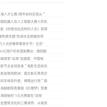
上海人才公寓1周年如何实现从＂
中国机器人及人工智能大赛人形机
电影《你想活出怎样的人生》获得
“绿色救生圈”防溺水志愿服务项
7万人次挤爆草莓音乐节！北京“
6.62亿用户的非遗新舞台：微短剧
悬疑类型“出海”加速度：中国电
电影节主会场变身＂电影生态综合
从新加坡到欧洲：国交新乐季用交
顺风车体验升级：嘀嗒出行用＂路
上海越剧院青春版《红楼梦》受邀
上海隐秘的“5元大牌面包”店探
历史建筑活化的三重境界：从故宫