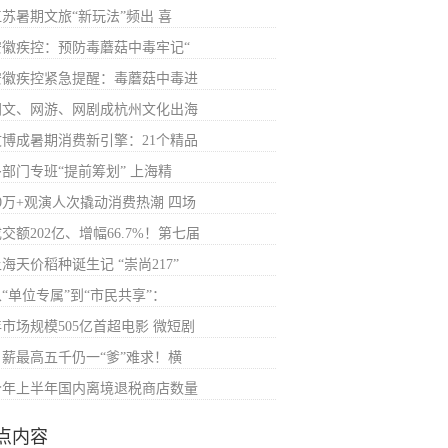
江苏暑期文旅“新玩法”频出 喜
安徽疾控：预防毒蘑菇中毒牢记“
安徽疾控紧急提醒：毒蘑菇中毒进
网文、网游、网剧成杭州文化出海
文博成暑期消费新引擎：21个精品
多部门专班“提前筹划” 上海精
30万+观演人次撬动消费热潮 四场
交额202亿、增幅66.7%！第七届
海天价稻种诞生记 “崇尚217”
“单位专属”到“市民共享”：
年市场规模505亿首超电影 微短剧
日薪最高五千仍一“爹”难求！横
今年上半年国内离境退税商店数量
点内容