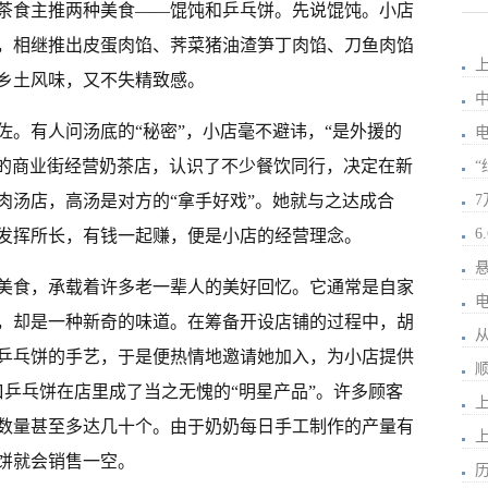
茶食主推两种美食——馄饨和乒乓饼。先说馄饨。小店
，相继推出皮蛋肉馅、荠菜猪油渣笋丁肉馅、刀鱼肉馅
乡土风味，又不失精致感。
佐。有人问汤底的“秘密”，小店毫不避讳，“是外援的
边的商业街经营奶茶店，认识了不少餐饮同行，决定在新
肉汤店，高汤是对方的“拿手好戏”。她就与之达成合
发挥所长，有钱一起赚，便是小店的经营理念。
美食，承载着许多老一辈人的美好回忆。它通常是自家
，却是一种新奇的味道。在筹备开设店铺的过程中，胡
乒乓饼的手艺，于是便热情地邀请她加入，为小店提供
口乒乓饼在店里成了当之无愧的“明星产品”。许多顾客
数量甚至多达几十个。由于奶奶每日手工制作的产量有
饼就会销售一空。