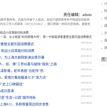
责任编辑：admin
归原作者所有，内容为作者个人观点。本站只提供参考并不构成任何投资
与工作人员联系（18731251601），我们将第一时间与您协商。谢谢支
街边小店真能扫码消费
下一篇：
从小就是“时间管理大师”：新一代家庭游客重塑主题乐园消费模式
2025-09-04
客重塑主题乐园消费模式
2025-09-03
，街边小店真能扫码消费
2025-09-03
沪，为上海大剧院新演出季开幕
图
2025-09-03
人、妖、佛”三界纠葛与破除“我执”之路
2025-09-03
高清影像，蛇年再掀“白蛇传”热
2025-09-03
，爱情片集结瞄准七夕“发力点”
2025-09-03
评“史上口碑最佳”
2025-09-03
心成功首演
2025-09-03
打造“生态+公园”城市地标
2025-09-03
登陆上海K11，多款限量周边同步发售