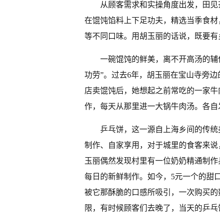
从顾客需求和实操角度出发，田见
在馄饨馅料上下足功夫，精选当季食材
等不同口味。用胡玉丽的话说，既要有
一碗馄饨的鲜美，离不开高汤的辅
功劳”。过去6年，胡玉丽在宝山寺旁
店卖馄饨后，她想起之前常吃的一家牛
作，每天从那里进一大锅牛肉汤。各自
乒乓饼，这一源自上海乡间的传统
制作、自家享用，对于城里的食客来说
玉丽偶然发现村里有一位奶奶精通制作
每日的新鲜制作。如今，5元一个的甜
被它那酥脆的口感所吸引，一次购买的
限，有时候顾客们去晚了，当天的乒乓