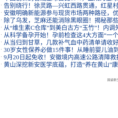
告别绕行！徐灵路—兴虹西路贯通，红星
安徽明确新能源参与现货市场两种路径，
显著缩短
除了乌发，芝麻还能消除黑眼圈！揭秘那些
从“维生素C仓库”到美白古方“玉竹”！内
复神器”
从科学备孕开始！孕前检查这4大方面“一个
部色斑
从当归到甘草，几款补气血中药清单请收
30岁女性保养必做15件事！从睡前婴儿油
健康指南
9月20日起免收！安徽境内高速公路清障
干燥皱纹
黄山深挖新安医学底蕴，打造“养在黄山”
财政承担
国谕新