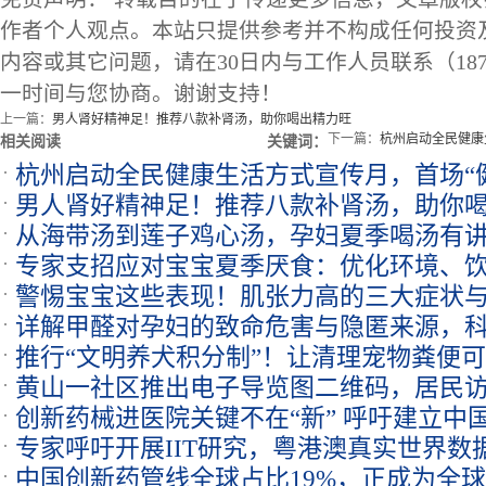
作者个人观点。本站只提供参考并不构成任何投资
内容或其它问题，请在30日内与工作人员联系（1873
一时间与您协商。谢谢支持！
上一篇：
男人肾好精神足！推荐八款补肾汤，助你喝出精力旺
下一篇：
杭州启动全民健康
相关阅读
关键词：
杭州启动全民健康生活方式宣传月，首场“
男人肾好精神足！推荐八款补肾汤，助你
从海带汤到莲子鸡心汤，孕妇夏季喝汤有
专家支招应对宝宝夏季厌食：优化环境、
不腻
警惕宝宝这些表现！肌张力高的三大症状
详解甲醛对孕妇的致命危害与隐匿来源，科
推行“文明养犬积分制”！让清理宠物粪便
林”威胁
黄山一社区推出电子导览图二维码，居民访
创新药械进医院关键不在“新” 呼吁建立中
迷路”
专家呼吁开展IIT研究，粤港澳真实世界数
中国创新药管线全球占比19%，正成为全