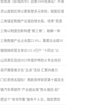
大型夜游《彭城风华》迎第1000场演出！开演
大灵山度假区将以更智慧多元体验，赋能区域
长三角锚定数据产业强劲增长极，培育“竞逐
长三角以制度创新构建“数三角”，破解一体
三角数据产业占全国22.6%，集聚企业超10
徽网络经营主体达122.4万户 “十四五”以
黄山风景区启动2025年度护林防火专业培训
黟县开展慈善文化“五进”活动 汇聚向善力
祁门红茶扬名国际！两款茶样斩获第十届亚太
安徽汽车零部件“产业链出海”势头强劲 前7
合肥这个“有邻市集”服务千人次，居民赞叹