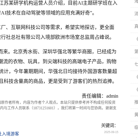
江苏某研学机构运营人员介绍，目前AI主题研学班在入
AI技术在自动驾驶等领域的应用充满好奇”。
工厂、互联网科技公司等需求，希望实地探访，更全面
旅行社总社有限公司入境部欧洲市场室总监周占峰说。
卷而来。北京秀水街、深圳华强北等繁华商圈，已经成为
尚潮流的衣物、玩具，到尖端科技的高端电子产品，购物
统计，今年暑期期间，华强北日均接待外国游客数量超
色且科技含量高的商品，更是受到了游客们的热烈追捧。
《
责任编辑：admin
归原作者所有，内容为作者个人观点。本站只提供参考并不构成任何投资
与工作人员联系（18731251601），我们将第一时间与您协商。谢谢支
关键词：
2025-09-15
让入境游客