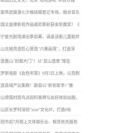
融名园历史文化！北京“陆地游轮”项目以独
张家界武陵源七夕推结婚登记专场，融合音乐
中国主旋律影视作品威尼斯斩获金凯撒奖！《
南宁星光剧场演出季启幕，涵盖话剧儿童剧并
惠山北坡改造匠心营造“六重画境”，打造深
打造惠山“封面大门”！以“显山透景”理念
俄罗斯电影《血色牢笼》9月5日上映，以克制
打造县域产业集群！歙县以“新安医学+”推
黄山傍霞村观鸟点因科普牌与友好体验出圈，
山区长罗村深挖“xian”文化IP，打造8处
阜阳市前7月规上文体娱乐业、租赁商务服务