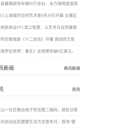
泾县暑期疏导车辆98万余台，全力保障旅游高
025上海城市空间艺术季9月30日开幕 主展区
西岸新商业FFC滨江悦里：以艺术与自然重塑
双时空救赎剧《十二封信》开播 周翊然王影
《侏罗纪世界：重生》全球票房破8亿美元，
讯新闻
商讯新闻
讯
资讯
黄山一社区推出电子导览图二维码，居民访客
杭州启动全民健康生活方式宣传月，首场“健