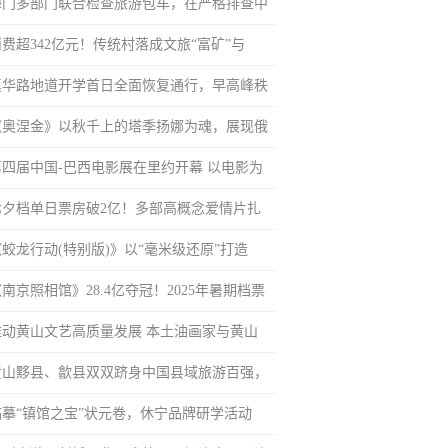
海门多部门联合检查旅游包车，在严格排查中
消费超342亿元！传统村落成文旅“富矿”与
真华路地道开学首日全面恢复通行，早高峰秩
《奥涅金》以秋千上的塔季扬娜为魂，展现俄
第四届中国-巴西电影展在里约开幕 以电影为
七夕档单日票房破2亿！多部高概念爱情片扎
《蛟龙行动(特别版)》以“毫米级还原”打造
南京照相馆》28.4亿夺冠！2025年暑期档票
推动黄山文艺高质量发展 本土油画家与黄山
黄山黟县、歙县双双跻身中国县域旅游百强，
临摹“镇馆之宝”状元卷，休宁品牌研学活动