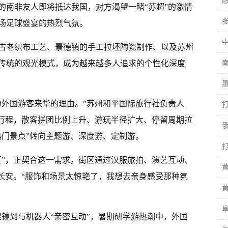
的南非友人即将抵达我国，对方渴望一睹“苏超”的激情
场足球盛宴的热烈气氛。
古老织布工艺、景德镇的手工拉坯陶瓷制作、以及苏州
传统的观光模式，成为越来越多人追求的个性化深度
为外国游客来华的理由。”苏州和平国际旅行社负责人
”行程，散客拼团比例上升、游玩半径扩大、停留周期拉
热门景点”转向主题游、深度游、定制游。
区”，正契合这一需求。街区通过汉服旅拍、演艺互动、
唐长安。“服饰和场景太惊艳了，我想去亲身感受那种氛
黄
眼镜到与机器人“亲密互动”，暑期研学游热潮中，外国