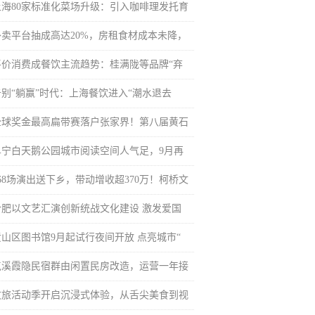
上海80家标准化菜场升级：引入咖啡理发托育
外卖平台抽成高达20%，房租食材成本未降，
平价消费成餐饮主流趋势：桂满陇等品牌“弃
告别“躺赢”时代：上海餐饮进入“潮水退去
全球奖金最高扁带赛落户张家界！第八届黄石
阜宁白天鹅公园城市阅读空间人气足，9月再
468场演出送下乡，带动增收超370万！柯桥文
合肥以文艺汇演创新统战文化建设 激发爱国
黄山区图书馆9月起试行夜间开放 点亮城市“
屯溪霞隐民宿群由闲置民房改造，运营一年接
文旅活动季开启沉浸式体验，从舌尖美食到视