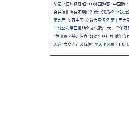
华强北日均迎客超7000外国游客 “中国购”
合并演出宣传不到位？休宁现场检查“送戏进
第九届“创客中国”安徽大赛颁奖 第十届大
盐城公布第四批地名文化遗产 大丰千年双
“黄山景区基础信息”数据产品挂牌 赋能文
入选“大众点评必玩榜” 平天湖风景区1-8