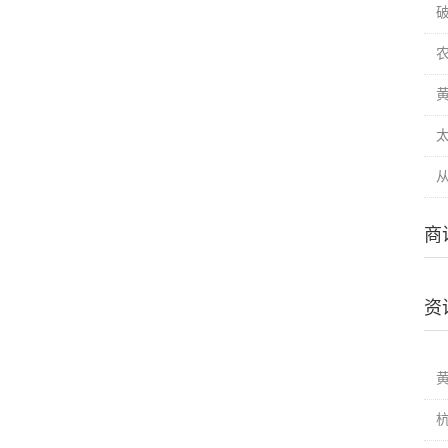
破
商
资