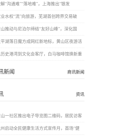
解“沟通难”“落地难”，上海推出“银发
农业水权“流”向旅游，芜湖首创跨界交易破
黄山推动与尼泊尔缔结“友好山峰”，深化国
太平湖落日魔方成网红新地标，黄山区夜游活
从历史港湾到文化会客厅，白马咖啡馆焕新重
讯新闻
商讯新闻
讯
资讯
黄山一社区推出电子导览图二维码，居民访客
杭州启动全民健康生活方式宣传月，首场“健