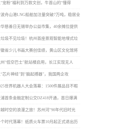
从“宠粉”福利到万款文创，牛首山的“懂得
宁波舟山港LNG船舶加注量突破7万吨，稳居全
中华慈善日无锡举办公益市集，40余摊位提供
投垃圾不见垃圾！杭州首座景观智能地埋式垃
安徽省少儿书画大赛创佳绩，黄山区文化馆将
杭州“低空巴士”航站楼启用，长江实现无人
从“芯片神经”到“脑起搏器”，我国两企攻
025世界机器人大会落幕：1500件展品目不暇
黄浦首条金融定制公交DZ418开通，首日爆满
穿越时空的浪漫之旅！苏州河“90年代旧时光
一个时代落幕！纸质火车票10月起正式退出历