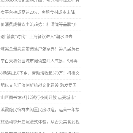
上海80家标准化菜场升级：引入咖啡理发托育
外卖平台抽成高达20%，房租食材成本未降，
平价消费成餐饮主流趋势：桂满陇等品牌“弃
告别“躺赢”时代：上海餐饮进入“潮水退去
全球奖金最高扁带赛落户张家界！第八届黄石
阜宁白天鹅公园城市阅读空间人气足，9月再
468场演出送下乡，带动增收超370万！柯桥文
合肥以文艺汇演创新统战文化建设 激发爱国
黄山区图书馆9月起试行夜间开放 点亮城市“
屯溪霞隐民宿群由闲置民房改造，运营一年接
文旅活动季开启沉浸式体验，从舌尖美食到视