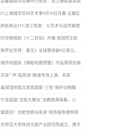
泾县暑期疏导车辆98万余台，全力保障旅游高
025上海城市空间艺术季9月30日开幕 主展区
西岸新商业FFC滨江悦里：以艺术与自然重塑
双时空救赎剧《十二封信》开播 周翊然王影
《侏罗纪世界：重生》全球票房破8亿美元，
宣城市地震局《揭秘地震预警》作品荣获安徽
江苏省“‘声’临其境”朗诵专场上演，名家
环巢湖湿地首次发现国家“三有”保护动物胸
休宁县首届“百姓大舞台”决赛圆满落幕，12
安徽首创！合肥地铁站变身“政务服务微枢纽
华东师范大学休闲文旅产业研究院成立，携手