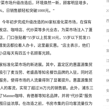
“菜市场升级改造后，环境焕然一新，顾客明显增多，
，日销售额轻松突破1000元。”
2
”。今年初步完成升级改造的80家标准化菜市场，在保有
发店、咖啡店、代炒菜等多元业态，为菜市场注入了蓬
门口张贴着“55岁以上剪发10元，55岁以下剪发15
他理发店都拉着人办卡，这里最实惠。”店主表示，他们
小店每天有四五十名顾客光顾。
0家标准化菜市场的新进展。其中，嘉定区的惠嘉源集贸
吸引了麦当劳、老盛昌等知名餐饮品牌的入驻，同时还
服务，使得市场的人流量得到了显著提升。惠嘉源集贸
万人的客流，实现了超过36万元的销售额。此外，浦东三
Manner咖啡、肯德基等知名品牌，并将“代炒菜”服务
围日益浓厚。在改造之前，书房市集的日均客流量仅为