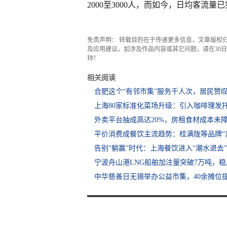
2000至3000人，而如今，日均客流量
免责声明： 转载目的在于传递更多信息，文章版权
及应用建议。如涉及作品内容或其它问题，请在30日内
持！
相关阅读
合肥这个“有邻市集”服务千人次，居民赞
上海80家标准化菜场升级：引入咖啡理发
外卖平台抽成高达20%，房租食材成本未
平价消费成餐饮主流趋势：桂满陇等品牌“
告别“躺赢”时代：上海餐饮进入“潮水退去
宁波舟山港LNG船舶加注量突破7万吨，
中华慈善日无锡举办公益市集，40余摊位