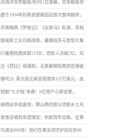
长风海洋世界鳐鱼湾9月1日落幕，百条鳐鱼将
始建于1994年的奉贤望春园迎首次整体翻修，
再芬黄梅携《罗帕记》《女驸马》赴港，亮相
中国电影工业日趋成熟，暑期档多元类型片集
025暑期档票房超113亿、观影人次破3亿，双
缺乏《芭比》级爆款，北美暑期档票房恐难破
《哪吒2》英文版北美首周票房155万美元，放
微短剧“七夕档”来袭！6亿用户小屏追更，
一曲晒出丰收喜悦，黄山两村歌以浓郁乡土风
从宣卷说唱到非遗瑰宝：杭剧百年沧桑，在黄
年均演出800场：他们在黄龙洞守护刻在杭州