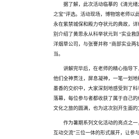
据了解，此次活动临摹的《清光绪
之宝”评选。活动现场，博物馆老师以此为核
永在紫禁城保和殿力夺状元的典故，详细
别介绍了黄思永从科举状元到 “实业救
洋烟草公司，与张謇并称 “商部实业两
当。
讲解完毕后，在老师的精心指导下
他们全神贯注，屏息凝神，一笔一划地
墨香的交织中，大家深刻地感受到了科
落幕，每位参与者都收获了属于自己的
文化之旅的圆满，也为这次别开生面的
作为暑期系列文化活动的亮点之一
互动交流”三位一体的形式展开，让参