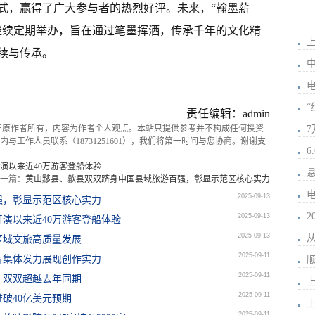
式，赢得了广大参与者的热烈好评。未来，“翰墨薪
继续定期举办，旨在通过笔墨挥洒，传承千年的文化精
续与传承。
责任编辑：admin
归原作者所有，内容为作者个人观点。本站只提供参考并不构成任何投资
与工作人员联系（18731251601），我们将第一时间与您协商。谢谢支
开演以来近40万游客登船体验
一篇：
黄山黟县、歙县双双跻身中国县域旅游百强，彰显示范区核心实力
2025-09-13
强，彰显示范区核心实力
2
2025-09-13
开演以来近40万游客登船体验
2025-09-13
区域文旅高质量发展
2025-09-11
片集体发力展现创作实力
2025-09-11
亿，双双超越去年同期
2025-09-11
破40亿美元预期
2025-09-11