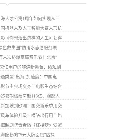
上海人才公寓1周年如何实现从＂
中国机器人及人工智能大赛人形机
电影《你想活出怎样的人生》获得
“绿色救生圈”防溺水志愿服务项
7万人次挤爆草莓音乐节！北京“
6.62亿用户的非遗新舞台：微短剧
悬疑类型“出海”加速度：中国电
电影节主会场变身＂电影生态综合
025暑期档票房超113亿、观影人
从新加坡到欧洲：国交新乐季用交
顺风车体验升级：嘀嗒出行用＂路
上海越剧院青春版《红楼梦》受邀
上海隐秘的“5元大牌面包”店探