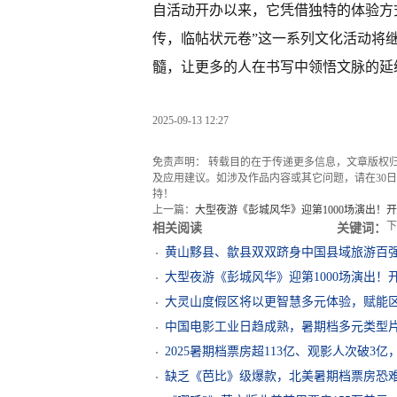
自活动开办以来，它凭借独特的体验方
传，临帖状元卷”这一系列文化活动将
髓，让更多的人在书写中领悟文脉的延
2025-09-13 12:27
免责声明： 转载目的在于传递更多信息，文章版权
及应用建议。如涉及作品内容或其它问题，请在30日内
持！
上一篇：
大型夜游《彭城风华》迎第1000场演出！
下
相关阅读
关键词：
黄山黟县、歙县双双跻身中国县域旅游百
大型夜游《彭城风华》迎第1000场演出！
大灵山度假区将以更智慧多元体验，赋能
中国电影工业日趋成熟，暑期档多元类型
2025暑期档票房超113亿、观影人次破3
缺乏《芭比》级爆款，北美暑期档票房恐难