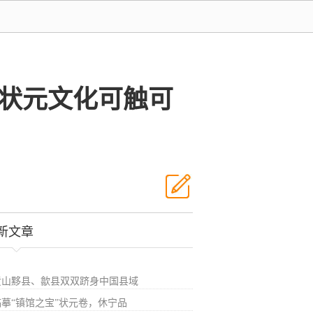
让状元文化可触可
新文章
黄山黟县、歙县双双跻身中国县域
临摹“镇馆之宝”状元卷，休宁品