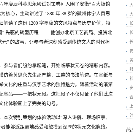
六年庚辰科黄思永殿试对策卷》入围了安徽“百大镇馆
心，生动讲述了 1880 年 38 岁的徽州休宁人黄思
解读了这份 1200 字墨稿的文风特点与历史价值，特
国” 先驱的转型历程 —— 他创办北京工艺商局、投资北
状元” 的故事，让参与者深刻感受到传统文人的时代担
安
，参与者们纷纷拿起笔，开始临摹状元卷的精彩内容。
模仿着黄思永先生那严整、工整的书法笔迹。在宣纸与
举文化的庄重与汉字艺术的独特魅力。随着活动的渐渐
纪念品——一把状元扇。这把扇子不仅见证了他们此次
文化体验画上了完美的句号。
，本次特别策划的体验活动以“深入讲解、现场临摹、
与者能够近距离地感受和触摸到深厚的状元文化脉络。
热