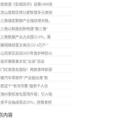
大型夜游《彭城风华》迎第1000场
大灵山度假区将以更智慧多元体验
长三角锚定数据产业强劲增长极，
长三角以制度创新构建“数三角”
长三角数据产业占全国22.6%，集
徽网络经营主体达122.4万户 “
黄山风景区启动2025年度护林防火
黟县开展慈善文化“五进”活动
祁门红茶扬名国际！两款茶样斩获
安徽汽车零部件“产业链出海”势
合肥这个“有邻市集”服务千人次
上海80家标准化菜场升级：引入咖
外卖平台抽成高达20%，房租食材
点内容