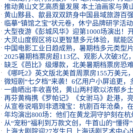
推动黄山文艺高质量发展 本土油画家与黄
黄山黟县、歙县双双跻身中国县域旅游百
展开幕
临摹“镇馆之宝”状元卷，休宁品牌研学活
力
大型夜游《彭城风华》迎第1000场演出！
大灵山度假区将以更智慧多元体验，赋能
登船体验
中国电影工业日趋成熟，暑期档多元类型
2025暑期档票房超113亿、观影人次破3
力
缺乏《芭比》级爆款，北美暑期档票房恐难
《哪吒2》英文版北美首周票房155万美元，
微短剧“七夕档”来袭！6亿用户小屏追更
至2228家
一曲晒出丰收喜悦，黄山两村歌以浓郁乡土
线
再芬黄梅携《罗帕记》《女驸马》赴港，亮
从宣卷说唱到非遗瑰宝：杭剧百年沧桑，
演出季
年均演出800场：他们在黄龙洞守护刻在
响
从“宠粉”福利到万款文创，牛首山的“懂得
上海大剧院迎27岁生日 上海话剧艺术中心
山间