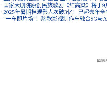
国家大剧院原创民族歌剧《红高粱》将于9月
死》开票即售罄
2025年暑期档观影人次破3亿！已超去年
来世界首演
“一车即片场”！豹款影视制作车融合5G与
112.44亿元
国际认可
国谕新