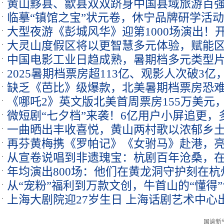
黄山黟县、歙县双双跻身中国县域旅游百
展开幕
临摹“镇馆之宝”状元卷，休宁品牌研学活
力
大型夜游《彭城风华》迎第1000场演出！
大灵山度假区将以更智慧多元体验，赋能
登船体验
中国电影工业日趋成熟，暑期档多元类型
2025暑期档票房超113亿、观影人次破3
力
缺乏《芭比》级爆款，北美暑期档票房恐难
《哪吒2》英文版北美首周票房155万美元，
微短剧“七夕档”来袭！6亿用户小屏追更
至2228家
一曲晒出丰收喜悦，黄山两村歌以浓郁乡土
线
再芬黄梅携《罗帕记》《女驸马》赴港，亮
从宣卷说唱到非遗瑰宝：杭剧百年沧桑，
演出季
年均演出800场：他们在黄龙洞守护刻在
响
从“宠粉”福利到万款文创，牛首山的“懂得
上海大剧院迎27岁生日 上海话剧艺术中心
山间
死》开票即售罄
国谕新