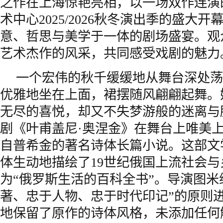
之作在上海惊艳亮相，以一场双作连演
术中心2025/2026秋冬演出季的盛大
意、哲思与美学于一体的剧场盛宴。观
艺术杰作的风采，共同感受戏剧的魅力
一个宏伟的秋千缓缓地从舞台深处荡
优雅地坐在上面，裙摆随风翩翩起舞。
无尽的喜悦，却又不失梦游般的迷离与
剧《叶甫盖尼·奥涅金》在舞台上唯美
自普希金的著名诗体长篇小说。这部文
体生动地描绘了19世纪俄国上流社会
为“俄罗斯生活的百科全书”。导演图米
著、忠于人物、忠于时代印记”的原则
地保留了原作的诗体风格，未添加任何