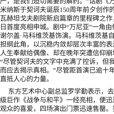
严，是我们迫切需要的解药。”话剧《
米纳斯于契诃夫诞辰150周年前夕创作
瓦赫坦戈夫剧院新启篇章的里程碑之作，
日首度亮相申城。剧中“万尼亚”一角
谢尔盖·马科维茨基饰演。马科维茨基自2
担纲此角，以沉稳内敛却层次丰富的表
人生奉献给偶像、却在晚年突遭信仰崩
“尽管契诃夫的文字中充满了控诉，但
而应去揭示真相。”尽管距首演已逾十
直抵人心的力量。
东方艺术中心副总监罗学勤表示，去
级巨作《战争与和平》一经亮相，便迅
观众的喜爱，四场演出门票迅速售罄。