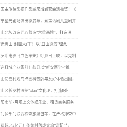
中国主旋律影视作品威尼斯斩获金凯撒奖！《
南宁星光剧场演出季启幕，涵盖话剧儿童剧并
惠山北坡改造匠心营造“六重画境”，打造深
打造惠山“封面大门”！以“显山透景”理念
俄罗斯电影《血色牢笼》9月5日上映，以克制
打造县域产业集群！歙县以“新安医学+”推
黄山傍霞村观鸟点因科普牌与友好体验出圈，
山区长罗村深挖“xian”文化IP，打造8处
阜阳市前7月规上文体娱乐业、租赁商务服务
海门多部门联合检查旅游包车，在严格排查中
消费超342亿元！传统村落成文旅“富矿”与