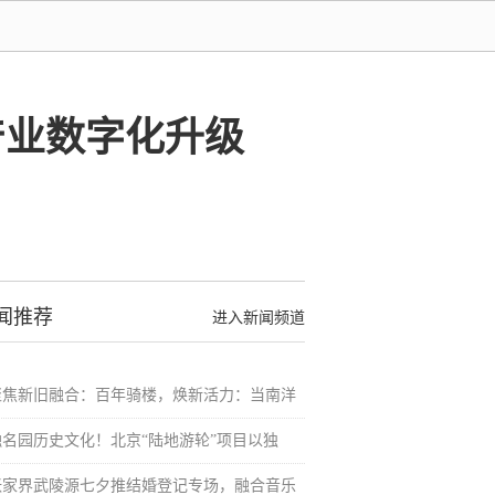
产业数字化升级
闻推荐
进入新闻频道
聚焦新旧融合：百年骑楼，焕新活力：当南洋
融名园历史文化！北京“陆地游轮”项目以独
张家界武陵源七夕推结婚登记专场，融合音乐