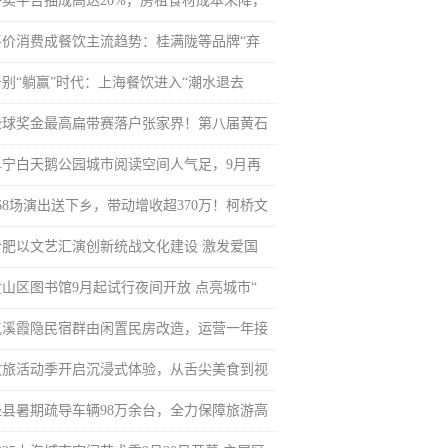
外卖平台抽成高达20%，房租食材成本未降，
平价消费成餐饮主流趋势：桂满陇等品牌“弃
告别“躺赢”时代：上海餐饮进入“潮水退去
全球奖金最高扁带赛落户张家界！第八届黄石
阜宁白天鹅公园城市阅读空间人气足，9月再
468场演出送下乡，带动增收超370万！柯桥文
合肥以文艺汇演创新统战文化建设 激发爱国
黄山区图书馆9月起试行夜间开放 点亮城市“
屯溪霞隐民宿群由闲置民房改造，运营一年接
文旅活动季开启沉浸式体验，从舌尖美食到视
泾县暑期疏导车辆98万余台，全力保障旅游高