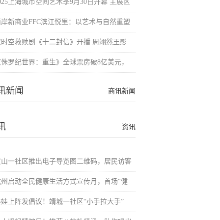
025上海城市空间艺术季9月30日开幕 主展区
西岸新商业FFC滨江悦里：以艺术与自然重塑
双时空救赎剧《十二封信》开播 周翊然王影
《侏罗纪世界：重生》全球票房破8亿美元，
讯新闻
商讯新闻
讯
资讯
黄山一社区推出电子导览图二维码，居民访客
杭州启动全民健康生活方式宣传月，首场“健
娃娃上阵发倡议！靖城一社区“小手拉大手”