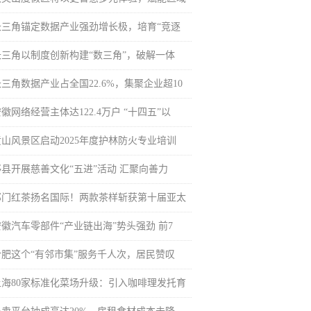
长三角锚定数据产业强劲增长极，培育“竞逐
长三角以制度创新构建“数三角”，破解一体
三角数据产业占全国22.6%，集聚企业超10
徽网络经营主体达122.4万户 “十四五”以
黄山风景区启动2025年度护林防火专业培训
黟县开展慈善文化“五进”活动 汇聚向善力
祁门红茶扬名国际！两款茶样斩获第十届亚太
安徽汽车零部件“产业链出海”势头强劲 前7
合肥这个“有邻市集”服务千人次，居民赞叹
上海80家标准化菜场升级：引入咖啡理发托育