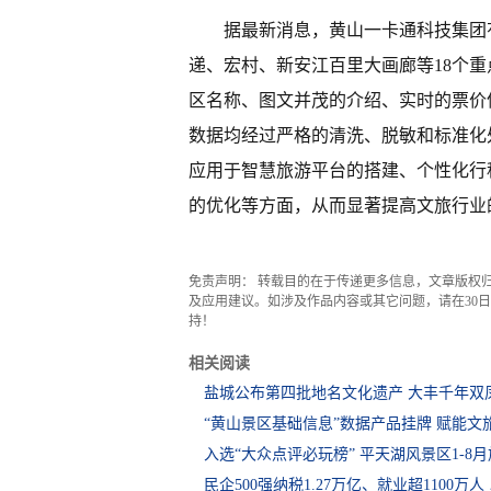
据最新消息，黄山一卡通科技集团
递、宏村、新安江百里大画廊等18个
区名称、图文并茂的介绍、实时的票价
数据均经过严格的清洗、脱敏和标准化
应用于智慧旅游平台的搭建、个性化行
的优化等方面，从而显著提高文旅行业
免责声明： 转载目的在于传递更多信息，文章版权
及应用建议。如涉及作品内容或其它问题，请在30日内
持！
相关阅读
盐城公布第四批地名文化遗产 大丰千年双
“黄山景区基础信息”数据产品挂牌 赋能文
入选“大众点评必玩榜” 平天湖风景区1-8
民企500强纳税1.27万亿、就业超1100万