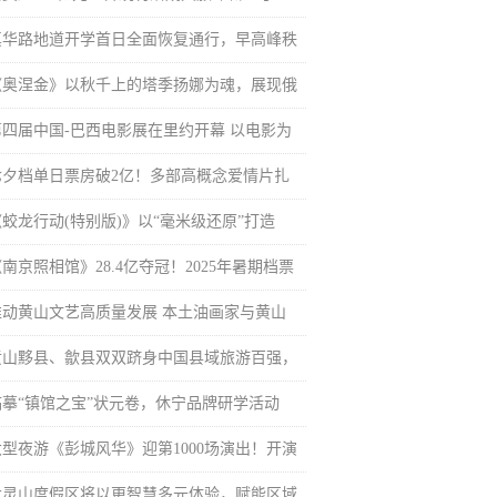
真华路地道开学首日全面恢复通行，早高峰秩
《奥涅金》以秋千上的塔季扬娜为魂，展现俄
第四届中国-巴西电影展在里约开幕 以电影为
七夕档单日票房破2亿！多部高概念爱情片扎
《蛟龙行动(特别版)》以“毫米级还原”打造
南京照相馆》28.4亿夺冠！2025年暑期档票
推动黄山文艺高质量发展 本土油画家与黄山
黄山黟县、歙县双双跻身中国县域旅游百强，
临摹“镇馆之宝”状元卷，休宁品牌研学活动
大型夜游《彭城风华》迎第1000场演出！开演
大灵山度假区将以更智慧多元体验，赋能区域