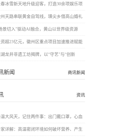
长春冰雪新天地升级迎客，打造30余项娱乐项
徽州天路串联黄金自驾线，璜尖乡借高山婚礼
“场景切入”驱动AI融合，黄山以世界级资源
投资超23亿元，徽州区重点项目加速推进赋能
西湖龙井非遗工坊揭牌，以“守艺”与“创新
讯新闻
商讯新闻
讯
资讯
降温大风天，记住两件事：出门戴口罩，心血
专家详解：高温密闭环境如何破坏营养、产生