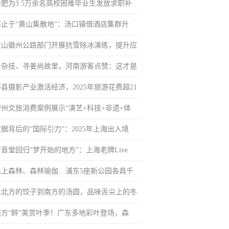
合肥为3.5万余名高校困难毕业生发放求职补
不止于“黄山集散地”：汤口镇借酒店集群升
黄山徽州公路部门开展抗雪除冰演练，提升应
看杂技、寻姜尚故里，河南游客点赞：这才是
黟县摄影产业激活经济，2025年旅游花费超21
常州文旅消费案例展示“演艺+科技+非遗+体
据背后的“国际引力”：2025年上海出入境
音堂回归“梦开始的地方”：上海老牌Live
水上森林、森林瑜伽…浦东5座新公园各具千
从北方的饺子到南方的汤圆，品味舌尖上的冬
南方“醉”美赏叶季！广东多地彩叶登场，森