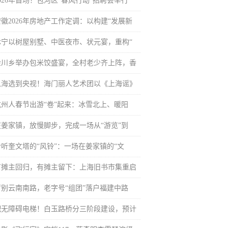
026年首场！包河区“春风行动”招聘会举行
安徽2026年房地产工作定调：以构建“发展新
休宁以树屋别墅、中医夜市、状元宴，重构“
金川乡举办包米饺盛宴，全村老少齐上阵，香
从海选到央视！海门丽人艺术团以《上海谣》
杭州人春节出游“卷”起来：冰雪北上、暖阳
在姜家镇，放慢脚步，完成一场从“游览”到
聆听奎文塔的“风铃”：一场在姜家镇的“文
有摊主回归，有摊主留下：上海旧书市集重启
暂别云南南路，老字号“组团”落户福建中路
配无障碍电梯！白玉路桥分三阶段建设，预计