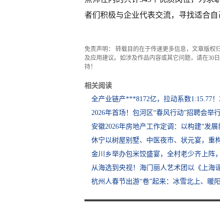
者们积极与企业代表交流，寻找适合自
免责声明： 转载目的在于传递更多信息，文章版权
及应用建议。如涉及作品内容或其它问题，请在30日内
持！
相关阅读
全产业链产***8172亿，拉动系数1:15.77
2026年首场！包河区“春风行动”招聘会举
安徽2026年房地产工作定调：以构建“发展
休宁以树屋别墅、中医夜市、状元宴，重构
金川乡举办包米饺盛宴，全村老少齐上阵
从海选到央视！海门丽人艺术团以《上海
杭州人春节出游“卷”起来：冰雪北上、暖阳