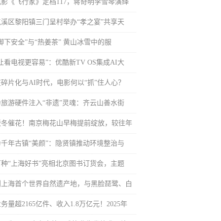
电影《飞行家》定档117，蒋奇明李雪琴演绎
屯溪区黎阳镇三门呈村举办“孝之宴”共享天
脚下安全”与“热姜茶” 黄山冰雪中的服
让看电视更容易”：优酷新TV OS集成AI大
在碎片化与AI时代，电影何以“抓”住人心？
为旅游硬件注入“非遗”灵魂：齐云山善水街
暖冬催花！南京梅花山早梅提前绽放，较往年
为千年古镇“美颜”：隐贤镇推动环境整治与
百种“上海好书”亮相北京图书订货会，主题
到上海首个世界自然遗产地，与黑脸琵鹭、白
务量超2165亿件、收入1.8万亿元！2025年