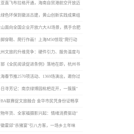
三亚直飞布拉格开通，海南自贸港航空开放迈
从绿色环保到徽派古建，黄山创新实践成果组
黄山面向全国企业开放六大AI场景，携手合肥
手脚穿鞋、爬行作画！上海M50惊现“爬行动
杭州文旅的升维竞争：硬件引力、服务温度与
首部《全民阅读促进条例》落地在即，杭州书
海春节推2570项活动、1369场演出，邀你过
冬日寻芳记：南京绿博园枇杷花开，一簇簇“
浙BA联赛促文旅融合 金华市民凭身份证畅享
宠物年货、全家福摄影兴起：情绪消费驱动“
安徽霍邱“杀猪宴”引八方客，一场乡土年味