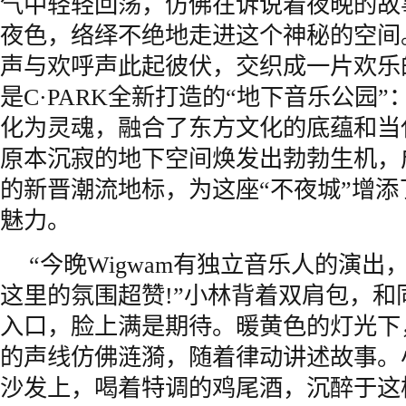
气中轻轻回荡，仿佛在诉说着夜晚的故
夜色，络绎不绝地走进这个神秘的空间
声与欢呼声此起彼伏，交织成一片欢乐
是C·PARK全新打造的“地下音乐公园
化为灵魂，融合了东方文化的底蕴和当
原本沉寂的地下空间焕发出勃勃生机，
的新晋潮流地标，为这座“不夜城”增
魅力。
“今晚Wigwam有独立音乐人的演
这里的氛围超赞!”小林背着双肩包，和
入口，脸上满是期待。暖黄色的灯光下，音
的声线仿佛涟漪，随着律动讲述故事。
沙发上，喝着特调的鸡尾酒，沉醉于这