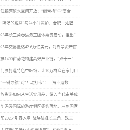
松江银河滨水空间开放：“缎带桥”与“复合
“一碗汤的距离”与24小时照护：合肥一处嵌
2026年长三角春运务工团体票务启动，推出“
025年交易量达42.6万亿美元，对外净资产首
县1400亩菊花构建高效产业链，“双十一”
祁门县打造特色中医馆，让10万群众在家门口
从“一键导航”到“互动打卡”：上海非遗数
畲族彩带如何从生活实用品，织入当代审美成
金华汤溪国际旅游度假区签约落地，冲刺国家
阳2026“引客入阜”战略瞄准长三角、珠三