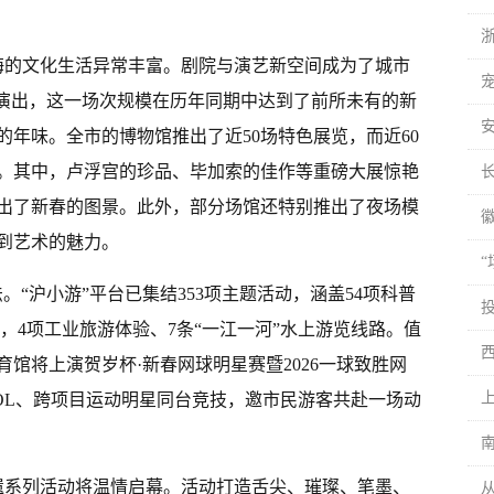
海的文化生活异常丰富。剧院与演艺新空间成为了城市
精彩演出，这一场次规模在历年同期中达到了前所未有的新
年味。全市的博物馆推出了近50场特色展览，而近60
。其中，卢浮宫的珍品、毕加索的佳作等重磅大展惊艳
出了新春的图景。此外，部分场馆还特别推出了夜场模
到艺术的魅力。
。“沪小游”平台已集结353项主题活动，涵盖54项科普
，4项工业旅游体验、7条“一江一河”水上游览线路。值
馆将上演贺岁杯·新春网球明星赛暨2026一球致胜网
OL、跨项目运动明星同台竞技，邀市民游客共赴一场动
非遗系列活动将温情启幕。活动打造舌尖、璀璨、笔墨、
从