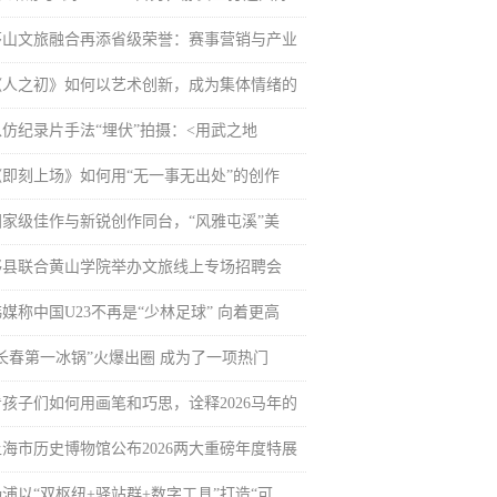
茅山文旅融合再添省级荣誉：赛事营销与产业
《人之初》如何以艺术创新，成为集体情绪的
以仿纪录片手法“埋伏”拍摄：<用武之地
《即刻上场》如何用“无一事无出处”的创作
国家级佳作与新锐创作同台，“风雅屯溪”美
黟县联合黄山学院举办文旅线上专场招聘会
媒称中国U23不再是“少林足球” 向着更高
“长春第一冰锅”火爆出圈 成为了一项热门
看孩子们如何用画笔和巧思，诠释2026马年的
上海市历史博物馆公布2026两大重磅年度特展
杨浦以“双枢纽+驿站群+数字工具”打造“可