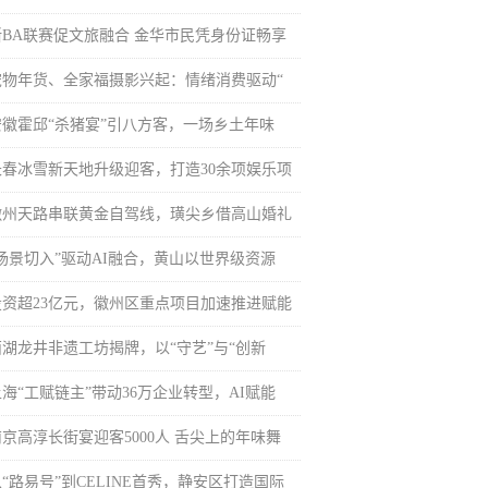
浙BA联赛促文旅融合 金华市民凭身份证畅享
宠物年货、全家福摄影兴起：情绪消费驱动“
安徽霍邱“杀猪宴”引八方客，一场乡土年味
长春冰雪新天地升级迎客，打造30余项娱乐项
徽州天路串联黄金自驾线，璜尖乡借高山婚礼
“场景切入”驱动AI融合，黄山以世界级资源
投资超23亿元，徽州区重点项目加速推进赋能
西湖龙井非遗工坊揭牌，以“守艺”与“创新
上海“工赋链主”带动36万企业转型，AI赋能
南京高淳长街宴迎客5000人 舌尖上的年味舞
“路易号”到CELINE首秀，静安区打造国际