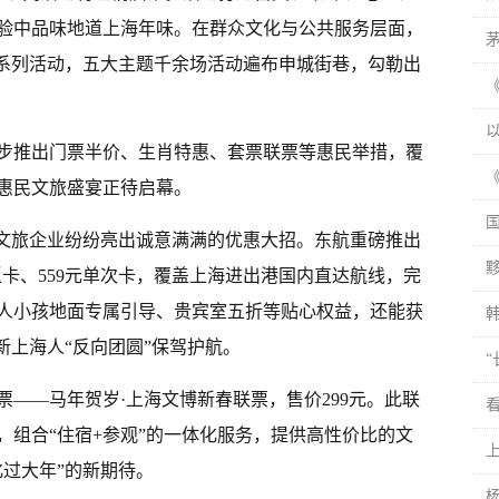
验中品味地道上海年味。在群众文化与公共服务层面，
”系列活动，五大主题千余场活动遍布申城街巷，勾勒出
同步推出门票半价、生肖特惠、套票联票等惠民举措，覆
惠民文旅盛宴正待启幕。
部文旅企业纷纷亮出诚意满满的优惠大招。东航重磅推出
元往返卡、559元单次卡，覆盖上海进出港国内直达航线，完
人小孩地面专属引导、贵宾室五折等贴心权益，还能获
韩
新上海人“反向团圆”保驾护航。
——马年贺岁·上海文博新春联票，售价299元。此联
，组合“住宿+参观”的一体化服务，提供高性价比的文
过大年”的新期待。