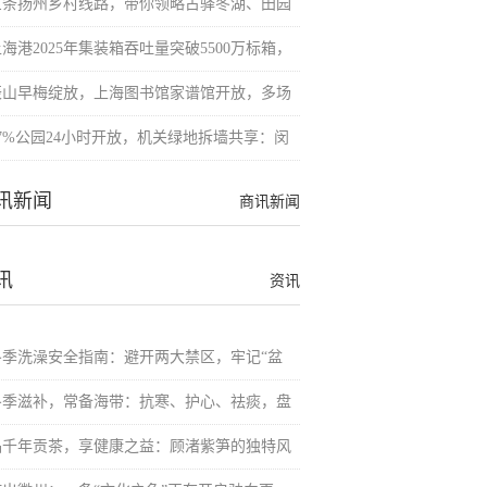
三条扬州乡村线路，带你领略古驿冬湖、田园
海港2025年集装箱吞吐量突破5500万标箱，
辰山早梅绽放，上海图书馆家谱馆开放，多场
87%公园24小时开放，机关绿地拆墙共享：闵
讯新闻
商讯新闻
讯
资讯
冬季洗澡安全指南：避开两大禁区，牢记“盆
冬季滋补，常备海带：抗寒、护心、祛痰，盘
品千年贡茶，享健康之益：顾渚紫笋的独特风