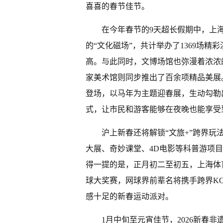
喜喜的春节佳节。
在今年春节的9天超长假期中，上
的“文化磁场”，共计举办了1369场
高。与此同时，文博场馆也弥漫着浓浓的
家美术馆则同步推出了百余项精品美展
登场，以马年为主题迎春展，生动勾勒
式，让市民和游客能够在夜晚也能享受
沪上新春还将解锁“文旅+”跨界玩法
大展、奇妙课堂、4D电影等科普游项目
得一提的是，正月初二至初五，上海体育
球大奖赛，网球界前辈名将携手跨界K
感十足的新春运动派对。
1月中旬至元宵佳节，2026新春