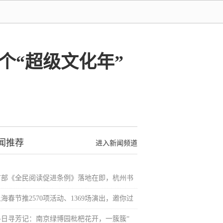
过个“超级文化年”
闻推荐
进入新闻频道
首部《全民阅读促进条例》落地在即，杭州书
海春节推2570项活动、1369场演出，邀你过
冬日寻芳记：南京绿博园枇杷花开，一簇簇“