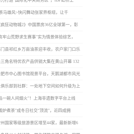
助力打造“国际化中央商务区”，IBP虹桥上
<茶马雄风>快闪舞动张家界枢纽，让千
《疯狂动物城2》中国票房36亿全球第一，彰
“哀牢山荒野求生赛事”实为情景体验综艺，
祁门县祁红乡万亩油茶迎丰收，农户家门口乐
长三角名特优农产品供销大集在黄山开幕 132
合肥市中心图书馆观景平台，天鹅湖都市风光
从俱乐部到社群：一处地下空间如何升级为上
“品一碗人间烟火”！上海非遗数字平台上线
“围炉煮茶”成冬日社交“顶流”，近四成拥
常州国家等级旅游景区增至44家，最新新增6