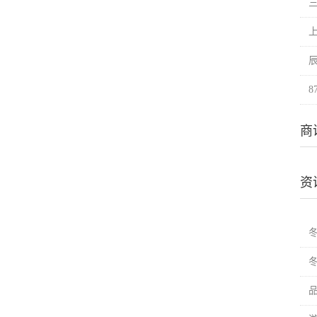
上
商
资