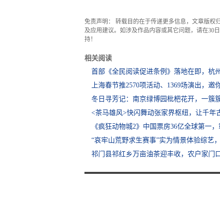
免责声明： 转载目的在于传递更多信息，文章版权
及应用建议。如涉及作品内容或其它问题，请在30日内
持！
相关阅读
首部《全民阅读促进条例》落地在即，杭
上海春节推2570项活动、1369场演出，邀
冬日寻芳记：南京绿博园枇杷花开，一簇簇
<茶马雄风>快闪舞动张家界枢纽，让千年
《疯狂动物城2》中国票房36亿全球第一
“哀牢山荒野求生赛事”实为情景体验综艺
祁门县祁红乡万亩油茶迎丰收，农户家门口