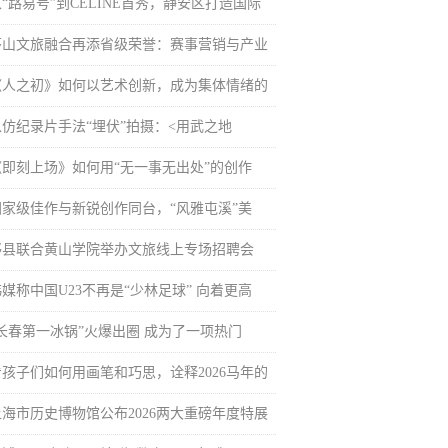
“路易号”到CELINE首秀，静安区打造国际
茅山文旅融合再添省级荣誉：赛事营销与产业
《人之初》如何以艺术创新，成为集体情绪的
以仿纪录片手法“埋伏”拍摄：<用武之地
《即刻上场》如何用“无一事无出处”的创作
国家级佳作与新锐创作同台，“风雅屯溪”美
黟县联合黄山学院举办文旅线上专场招聘会
媒称中国U23不再是“少林足球” 向着更高
“长春第一冰锅”火爆出圈 成为了一项热门
看孩子们如何用画笔和巧思，诠释2026马年的
上海市历史博物馆公布2026两大重磅年度特展