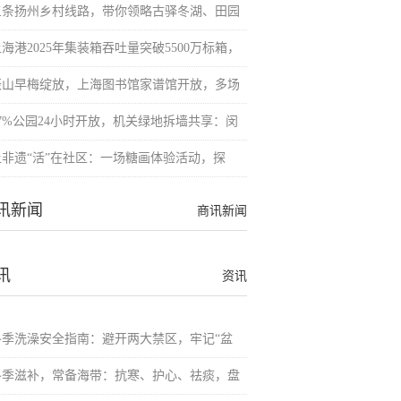
三条扬州乡村线路，带你领略古驿冬湖、田园
海港2025年集装箱吞吐量突破5500万标箱，
辰山早梅绽放，上海图书馆家谱馆开放，多场
87%公园24小时开放，机关绿地拆墙共享：闵
让非遗“活”在社区：一场糖画体验活动，探
讯新闻
商讯新闻
讯
资讯
冬季洗澡安全指南：避开两大禁区，牢记“盆
冬季滋补，常备海带：抗寒、护心、祛痰，盘