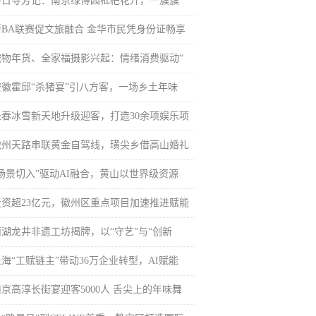
冬日寻芳记：南京绿博园枇杷花开，一簇簇“
浙BA联赛促文旅融合 金华市民凭身份证畅享
宠物年货、全家福摄影兴起：情绪消费驱动“
安徽霍邱“杀猪宴”引八方客，一场乡土年味
长春冰雪新天地升级迎客，打造30余项娱乐项
徽州天路串联黄金自驾线，璜尖乡借高山婚礼
“场景切入”驱动AI融合，黄山以世界级资源
投资超23亿元，徽州区重点项目加速推进赋能
西湖龙井非遗工坊揭牌，以“守艺”与“创新
上海“工赋链主”带动36万企业转型，AI赋能
南京高淳长街宴迎客5000人 舌尖上的年味舞