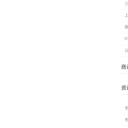
上
商
资