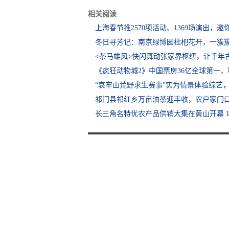
相关阅读
上海春节推2570项活动、1369场演出，邀
冬日寻芳记：南京绿博园枇杷花开，一簇簇
<茶马雄风>快闪舞动张家界枢纽，让千年
《疯狂动物城2》中国票房36亿全球第一
“哀牢山荒野求生赛事”实为情景体验综艺
祁门县祁红乡万亩油茶迎丰收，农户家门口
长三角名特优农产品供销大集在黄山开幕 13