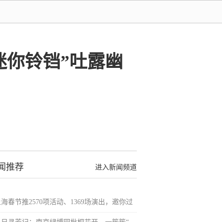
迷你铃铛”吐露幽
闻推荐
进入新闻频道
海春节推2570项活动、1369场演出，邀你过