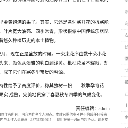
里金黄饱满的果子。其实，它还是名迎寒开花的抗寒能
，叶片宽大油亮、四季常青，形状很像中国传统乐器琵
着悠久种植历史的本土植物。
年2月，现在正是盛放的时候。一束束花序由数十朵小花
头来，颜色从淡雅的乳白到浅黄。枇杷花虽不耀眼，却
，成了它们在寒冬里宝贵的蜜源。
特性给予了高度评价，称其独树一帜——秋季孕育花
果实 成熟，完美地贯穿了春夏秋冬四季的气候变化。
责任编辑：admin
归原作者所有，内容为作者个人观点。本站只提供参考并不构成任何投资
与工作人员联系（18731251601），我们将第一时间与您协商。谢谢支