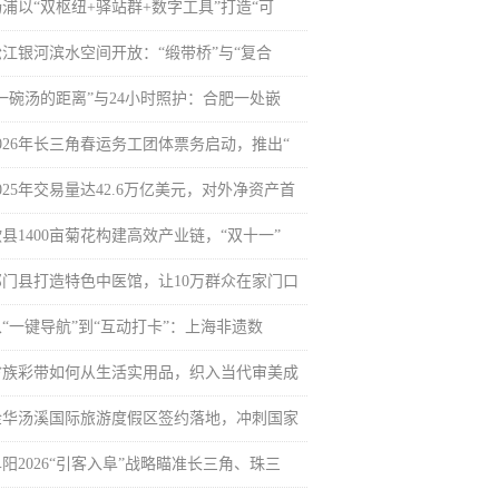
杨浦以“双枢纽+驿站群+数字工具”打造“可
松江银河滨水空间开放：“缎带桥”与“复合
“一碗汤的距离”与24小时照护：合肥一处嵌
2026年长三角春运务工团体票务启动，推出“
025年交易量达42.6万亿美元，对外净资产首
县1400亩菊花构建高效产业链，“双十一”
祁门县打造特色中医馆，让10万群众在家门口
从“一键导航”到“互动打卡”：上海非遗数
畲族彩带如何从生活实用品，织入当代审美成
金华汤溪国际旅游度假区签约落地，冲刺国家
阳2026“引客入阜”战略瞄准长三角、珠三