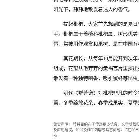
阳光下，静静地散发着迷人的香气。
提起枇杷，大家首先想到的是夏日
手。枇杷属于蔷薇科枇杷属，树形优美
琶，常被用作观赏和果树，是在中国有
其花期长，从每年10月能开到次
组成，花瓣从毛茸茸的黄褐苞片里探出
散发着一种独特幽香，吸引蜜蜂等昆虫
明代《群芳谱》对枇杷非凡的时令
蕾，冬季绽放花朵，春季成果实，夏季
免责声明： 转载目的在于传递更多信息，文章版权
及应用建议。如涉及作品内容或其它问题，请在30日内
持！