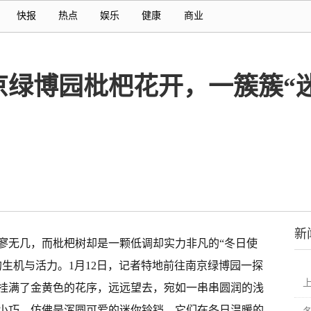
快报
热点
娱乐
健康
商业
京绿博园枇杷花开，一簇簇“
新
寥无几，而枇杷树却是一颗低调却实力非凡的“冬日使
生机与活力。1月12日，记者特地前往南京绿博园一探
上
挂满了金黄色的花序，远远望去，宛如一串串圆润的浅
小巧，仿佛是浑圆可爱的迷你铃铛，它们在冬日温暖的