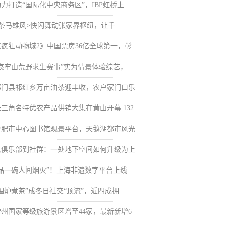
助力打造“国际化中央商务区”，IBP虹桥上
<茶马雄风>快闪舞动张家界枢纽，让千
《疯狂动物城2》中国票房36亿全球第一，彰
“哀牢山荒野求生赛事”实为情景体验综艺，
祁门县祁红乡万亩油茶迎丰收，农户家门口乐
长三角名特优农产品供销大集在黄山开幕 132
合肥市中心图书馆观景平台，天鹅湖都市风光
从俱乐部到社群：一处地下空间如何升级为上
“品一碗人间烟火”！上海非遗数字平台上线
“围炉煮茶”成冬日社交“顶流”，近四成拥
常州国家等级旅游景区增至44家，最新新增6