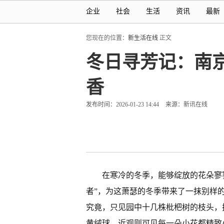
企业
社会
生活
资讯
最新
您现在的位置：
新生活在线
正文
冬日寻芳记：南
香
发布时间：2026-01-23 14:44
来源：新讯在线
在寒冷的冬季，能够绽放的花朵寥
者”，为这萧瑟的冬季带来了一抹别样的
究竟，只见园中十几株枇杷树的枝头，
黄绒球，近观则可见每一朵小花都精致