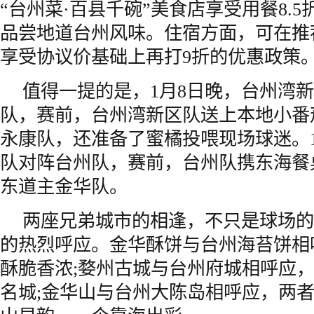
“台州菜·百县千碗”美食店享受用餐8.5
品尝地道台州风味。住宿方面，可在推
享受协议价基础上再打9折的优惠政策
值得一提的是，1月8日晚，台州湾
队，赛前，台州湾新区队送上本地小番
永康队，还准备了蜜橘投喂现场球迷。1
队对阵台州队，赛前，台州队携东海餐
东道主金华队。
两座兄弟城市的相逢，不只是球场的
的热烈呼应。金华酥饼与台州海苔饼相
酥脆香浓;婺州古城与台州府城相呼应
名城;金华山与台州大陈岛相呼应，两