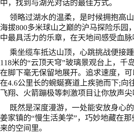
中，找到与湖光对话的最佳方式。
领略过湖水的温柔，是时候拥抱高山
海拔800多米球山之巅的沪马探险乐园
中最具活力的乐章，在天地间感受血脉
乘坐缆车抵达山顶，心跳挑战便接踵
118米的“云顶天穹”玻璃景观台上，千
在脚下毫无保留地展开。追求速度，可
在4.6公里长的蜿蜒赛道上疾驰而下;
飞翔、火箭蹦极等刺激项目让你放声尖
既然是深度漫游，一处能安放身心的
姜家镇的“慢生活美学”，巧妙地藏在
来的空间里。