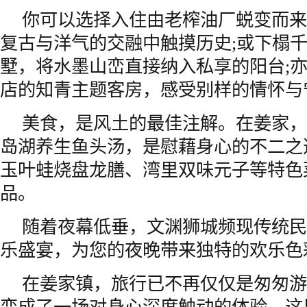
你可以选择入住由老榨油厂蜕变而来
复古与洋气的交融中触摸历史;或下榻
墅，将水墨山峦直接纳入私享的阳台;
店的知青主题客房，感受别样的情怀与
美食，是风土的最佳注解。在姜家，
岛湖养生鱼头汤，是慰藉身心的不二之
玉叶蛙烧盘龙膳、湾里双味元子等特色
品。
随着夜幕低垂，文渊狮城频现传统民
乐盛宴，为您的夜晚带来独特的欢乐色
在姜家镇，旅行已不再仅仅是匆匆游