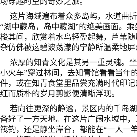
场穿越时空的奇妙之旅。
这片海域遍布着众多岛屿，水道曲折
“湖中藏岛，岛中藏湖”的绝美画面。
梭其间，欣赏着水鸟轻盈起舞，芦苇随
杂仿佛被这碧波荡漾的宁静所温柔地屏
浓厚的知青文化是其另一重灵魂。坐
小火车”穿过林间，去知青馆看看当年
件，或在知青食堂里品尝充满时代印记
红而质朴的岁月剪影便清晰浮现。
若向往更深的静谧，景区内的千岛湖
备好了一方天地。在这片广阔水域中，
筏钓，还是静坐岸台，都能在“一人一竿