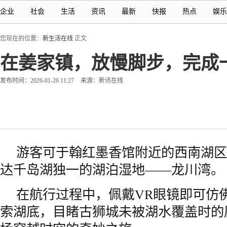
企业
社会
生活
资讯
最新
快报
热点
娱乐
您现在的位置：
新生活在线
正文
在姜家镇，放慢脚步，完成一
发布时间：2026-01-26 11:27
来源：新讯在线
游客可于翰红墨香馆附近的西南湖区
达千岛湖独一的湖泊湿地——龙川湾。
在航行过程中，佩戴VR眼镜即可仿
索湖底，目睹古狮城未被湖水覆盖时的