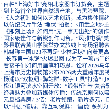
百种“上海好书”亮相北京图书订货会，主
深度融合
到上海首个世界自然遗产地，与黑脸琵鹭、
与生活
《人之初》如何以艺术创新，成为集体情
以仿纪录片手法“埋伏”拍摄：<用武之地>
《即刻上场》如何用“无一事无出处”的创
境外人质绝境
国家级佳作与新锐创作同台，“风雅屯溪”
启示
黟县联合黄山学院举办文旅线上专场招聘会
启幕
韩媒称中国U23不再是“少林足球” 向着更
“长春第一冰锅”火爆出圈 成为了一项热门的
看孩子们如何用画笔和巧思，诠释2026马
上海市历史博物馆公布2026两大重磅年度
杨浦以“双枢纽+驿站群+数字工具”打造“可
松江银河滨水空间开放：“缎带桥”与“复合
经典魅力叠加新媒体传播：传统京剧何以
标
元旦档票房7.3亿：老片领跑，新片多元，
剧场
以“中剧”破局、靠互动保鲜：“唐诡”系列为
象