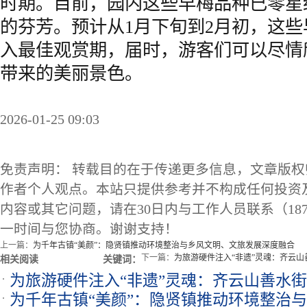
时期。目前，园内这些早梅品种已零星
的芬芳。预计从1月下旬到2月初，这
入最佳观赏期，届时，游客们可以尽情
带来的美丽景色。
2026-01-25 09:03
免责声明： 转载目的在于传递更多信息，文章版
作者个人观点。本站只提供参考并不构成任何投资
内容或其它问题，请在30日内与工作人员联系（1873
一时间与您协商。谢谢支持！
上一篇：
为千年古镇“美颜”：隐贤镇推动环境整治与乡风文明、文旅发展深度融合
下一篇：
为旅游硬件注入“非遗”灵魂：齐云
相关阅读
关键词：
为旅游硬件注入“非遗”灵魂：齐云山善水
为千年古镇“美颜”：隐贤镇推动环境整治
南文旅新名片