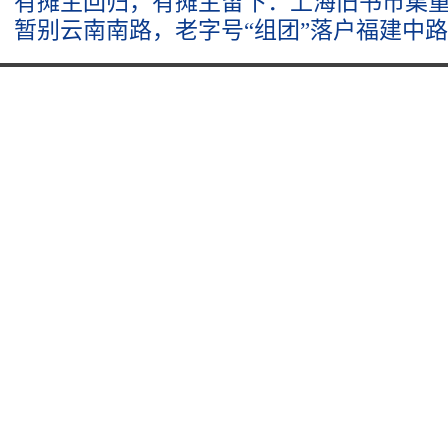
有摊主回归，有摊主留下：上海旧书市集
暂别云南南路，老字号“组团”落户福建中