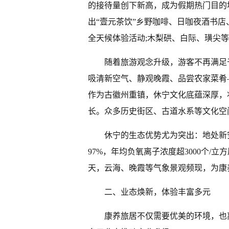
的接待量创下新高，成为假期热门目的
出“壹元茶饮”乡野咖啡、日咖夜酒书店
全天候体验活动;木梨硔、白际、璜尖等
随着旅游观念升级，游客不再满足
吸清新空气、静观晚霞、品尝农家菜肴
作为古徽州重镇，休宁文化底蕴深厚，
长。众多历史街区、古道水系等文化空
休宁的生态优势尤为突出：地处新安
97%，年均负氧离子浓度超3000个/立
天，云海、晚霞等气象景观频现，为康
二、业态焕新，体验丰富多元
康养旅居不仅需要优美的环境，也