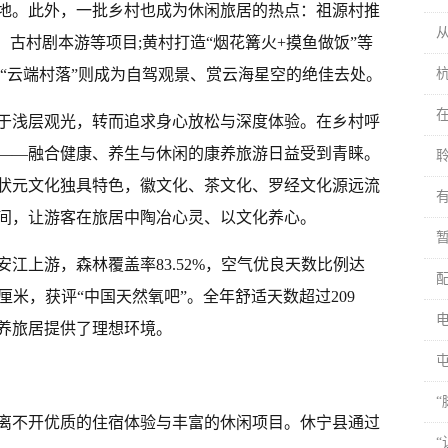
地。此外，一批乡村也成为休闲旅居的热点：祖源村推
、古村剧本游等项目;黄村打造“烟花篝火+摸鱼做饭”等
“云端村落”则成为自驾观景、赏云海星空的绝佳去处。
于浅层观光，转而追求身心放松与深度体验。在乡村呼
——融合健康、养生与休闲的康养旅游日益受到青睐。
状元文化独具特色，徽文化、茶文化、罗经文化源远流
间，让游客在旅居中陶冶心灵、以文化养心。
江上游，森林覆盖率83.52%，空气优良天数比例达
方厘米，获评“中国天然氧吧”。全年舒适天数超过209
养旅居提供了理想环境。
“
离不开优质的住宿体验与丰富的休闲项目。休宁县通过
“