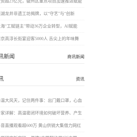
投资超23亿元，徽州区重点项目加速推进赋能
西湖龙井非遗工坊揭牌，以“守艺”与“创新
上海“工赋链主”带动36万企业转型，AI赋能
南京高淳长街宴迎客5000人 舌尖上的年味舞
讯新闻
商讯新闻
讯
资讯
降温大风天，记住两件事：出门戴口罩，心血
专家详解：高温密闭环境如何破坏营养、产生
抖音直播观看超600万 黄山供销大集借力网红