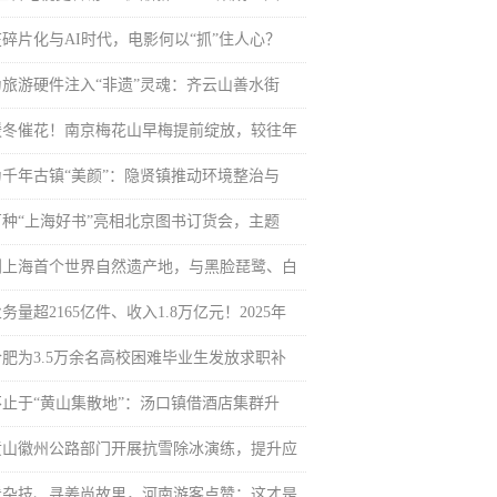
在碎片化与AI时代，电影何以“抓”住人心？
为旅游硬件注入“非遗”灵魂：齐云山善水街
暖冬催花！南京梅花山早梅提前绽放，较往年
为千年古镇“美颜”：隐贤镇推动环境整治与
百种“上海好书”亮相北京图书订货会，主题
到上海首个世界自然遗产地，与黑脸琵鹭、白
务量超2165亿件、收入1.8万亿元！2025年
合肥为3.5万余名高校困难毕业生发放求职补
不止于“黄山集散地”：汤口镇借酒店集群升
黄山徽州公路部门开展抗雪除冰演练，提升应
看杂技、寻姜尚故里，河南游客点赞：这才是