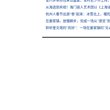
金川乡举办包米饺盛宴，全村老少齐上阵
从海选到央视！海门丽人艺术团以《上海
杭州人春节出游“卷”起来：冰雪北上、暖阳
在姜家镇，放慢脚步，完成一场从“游览”到
聆听奎文塔的“风铃”：一场在姜家镇的“文