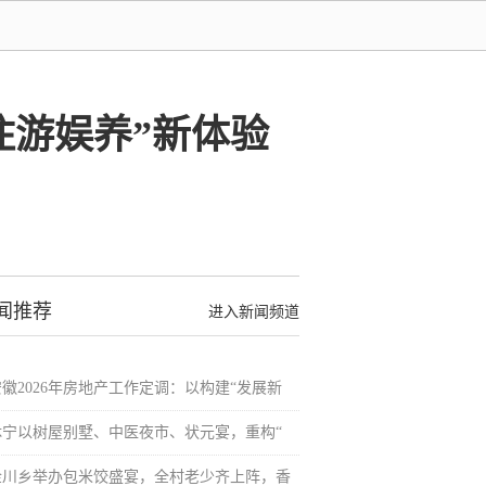
住游娱养”新体验
闻推荐
进入新闻频道
安徽2026年房地产工作定调：以构建“发展新
休宁以树屋别墅、中医夜市、状元宴，重构“
金川乡举办包米饺盛宴，全村老少齐上阵，香