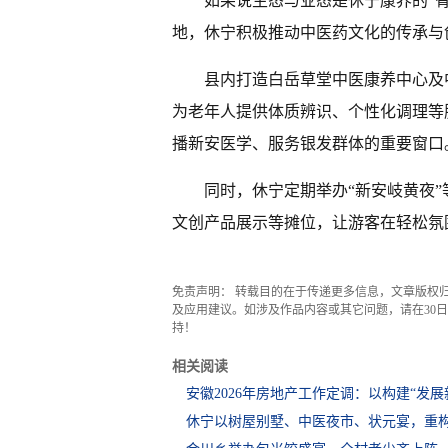
如果说生态与业态是休宁康养的“骨
地，休宁积极推动中医药文化的传承与
县内打造白岳草堂中医康养中心及
为老年人提供体质辨识、个性化调理等
播新安医学、服务银发群体的重要窗口
同时，休宁定期举办“新安岐黄夜
文创产品展示等摊位，让游客在轻松氛
免责声明： 转载目的在于传递更多信息，文章版权
及应用建议。如涉及作品内容或其它问题，请在30日内
持！
相关阅读
安徽2026年房地产工作定调：以构建“发展
休宁以树屋别墅、中医夜市、状元宴，重构