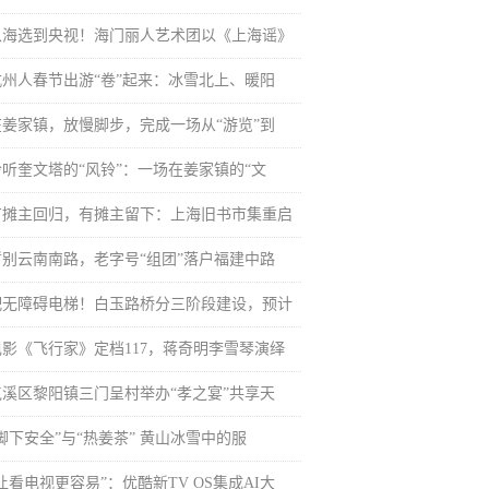
从海选到央视！海门丽人艺术团以《上海谣》
杭州人春节出游“卷”起来：冰雪北上、暖阳
在姜家镇，放慢脚步，完成一场从“游览”到
聆听奎文塔的“风铃”：一场在姜家镇的“文
有摊主回归，有摊主留下：上海旧书市集重启
暂别云南南路，老字号“组团”落户福建中路
配无障碍电梯！白玉路桥分三阶段建设，预计
电影《飞行家》定档117，蒋奇明李雪琴演绎
屯溪区黎阳镇三门呈村举办“孝之宴”共享天
脚下安全”与“热姜茶” 黄山冰雪中的服
让看电视更容易”：优酷新TV OS集成AI大