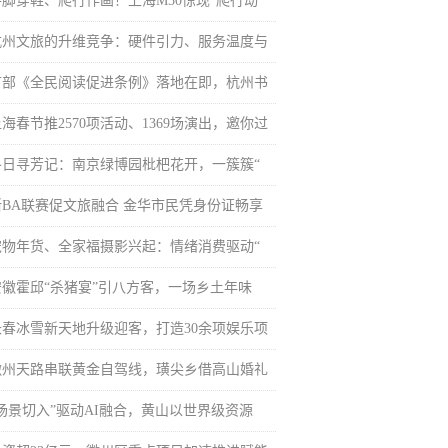
手脚穿鞋、爬行作画！上海M50惊现“爬行动
杭州文旅的升维竞争：硬件引力、服务温度与
首部《全民阅读促进条例》落地在即，杭州书
海春节推2570项活动、1369场演出，邀你过
冬日寻芳记：南京绿博园枇杷花开，一簇簇“
浙BA联赛促文旅融合 金华市民凭身份证畅享
宠物年货、全家福摄影兴起：情绪消费驱动“
安徽霍邱“杀猪宴”引八方客，一场乡土年味
长春冰雪新天地升级迎客，打造30余项娱乐项
徽州天路串联黄金自驾线，璜尖乡借高山婚礼
“场景切入”驱动AI融合，黄山以世界级资源