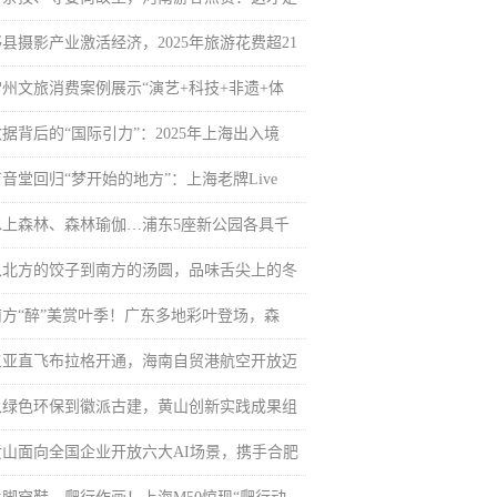
黟县摄影产业激活经济，2025年旅游花费超21
常州文旅消费案例展示“演艺+科技+非遗+体
据背后的“国际引力”：2025年上海出入境
音堂回归“梦开始的地方”：上海老牌Live
水上森林、森林瑜伽…浦东5座新公园各具千
从北方的饺子到南方的汤圆，品味舌尖上的冬
南方“醉”美赏叶季！广东多地彩叶登场，森
三亚直飞布拉格开通，海南自贸港航空开放迈
从绿色环保到徽派古建，黄山创新实践成果组
黄山面向全国企业开放六大AI场景，携手合肥