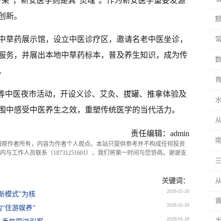
架”，新安医学则是其“灵魂”。作为新安医学重要发源
创新。
中草药展示馆，设立中医诊疗区，邀请名老中医坐诊，
服务，并展出本地中草药标本，普及养生知识，成为传
数
。
育
”等中医夜市活动，开设义诊、艾灸、拔罐、推拿体验及
围中感受中医养生之效，重塑传统医学的当代活力。
责任编辑：admin
归原作者所有，内容为作者个人观点。本站只提供参考并不构成任何投资
与工作人员联系（18731251601），我们将第一时间与您协商。谢谢支
关键词：
2026-01-26
新模式”为核
2026-01-26
“住游娱养”
2026-01-26