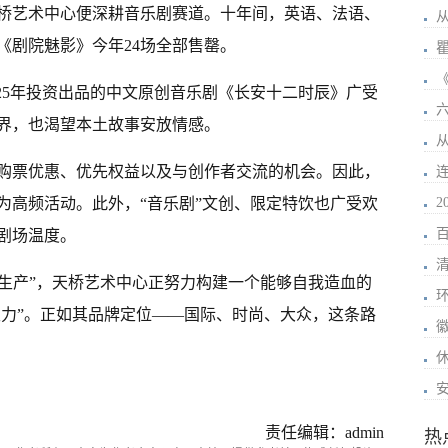
天桥艺术中心便深耕音乐剧赛道。十年间，英语、法语、
《剧院魅影》今年24场全部售罄。
025年投资出品的中文原创音乐剧《长安十二时辰》广受
界，也渴望本土故事安放情感。
购票优惠、优先权益以及与创作者交流的机会。因此，
为高频活动。此外，“音乐剧”文创、限定特饮也广受欢
2
剧场温度。
到“生产”，天桥艺术中心正努力构建一个能够自我造血的
主力”。正如其品牌定位——国际、时尚、大众，这条路
安
责任编辑：admin
热