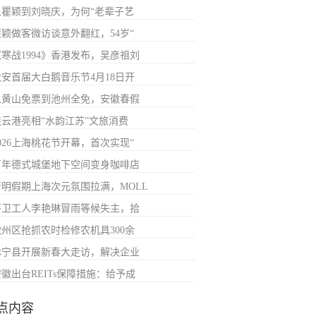
从瞿颖到刘晓庆，为何“老辈子艺
瞿颖做客微访谈意外翻红，54岁“
《寒战1994》香港发布，吴彦祖刘
六安首届大白鹅音乐节4月18日开
从黄山免票到池州全免，安徽春假
连云港亮相“水韵江苏”文旅消费
026上海桃花节开幕，首次实现“
百年德式城堡地下空间变身咖啡店
清明假期上海次元氛围拉满，MOLL
环卫工人李艳琳冒雨等候失主，拾
徽州区抢抓农时检修农机具300余
休宁县开展新春大走访，解决企业
徽出台REITs保障措施：给予成
点内容