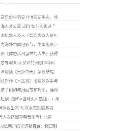
从音乐盛会到复合消费新生态，外
上海人才公寓1周年如何实现从＂
中国机器人及人工智能大赛人形机
借力海外中国电影节，中国电影正
电影《你想活出怎样的人生》获得
鬼才导演亚当·艾略特阔别15年回
导演解读《日掛中天》争议结尾：
李路新作《人之初》用精妙叙事与
看孩子们如何用画笔和巧思，诠释
微短剧《浙BA篮球火》热播，九州
“绿色救生圈”防溺水志愿服务项
7万人次挤爆草莓音乐节！北京“
6.62亿用户的非遗新舞台：微短剧