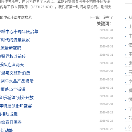
归原作者所有，内容为作者个人观点。本站只提供参考并不构成任何投资
与工作人员联系（18731251601），我们将第一时间与您协商。谢谢支
蹈中心十周年庆启幕
下一篇：没有了
关键词：
2026-03-31
舞蹈中心十周年庆启幕
2026-03-31
I时代的流量赢家
2026-03-31
成流量新密码
2026-03-31
演警界权斗前传
2026-03-31
组乐队连演两天
2026-03-31
子游与文旅新消费
2026-03-31
文创与水晶产品吸睛
2026-03-31
”覆盖15个街镇
2026-03-31
音乐城堡”对外开放
2026-03-31
年特展领衔IP盛宴
2026-03-28
海相映成趣
2026-03-28
共绘春日画卷
2026-03-28
兴新动能