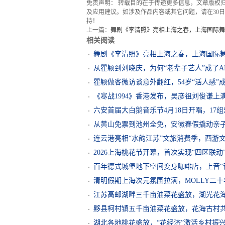
免责声明： 转载目的在于传递更多信息，文章版权
及应用建议。如涉及作品内容或其它问题，请在30日内
持！
上一篇：
舞剧《李清照》亮相上海之春，上海国际舞
相关阅读
舞剧《李清照》亮相上海之春，上海国际
从瞿颖到刘晓庆，为何“老辈子艺人”成了A
瞿颖做客微访谈意外翻红，54岁“活人感”
《寒战1994》香港发布，吴彦祖刘俊谦上
六安首届大白鹅音乐节4月18日开唱，17
从黄山免票到池州全免，安徽春假撬动亲
连云港亮相“水韵江苏”文旅消费季，西游
2026上海桃花节开幕，首次实现“四区联动
百年德式城堡地下空间变身咖啡店，上音“
清明假期上海次元氛围拉满，MOLLY二十
江苏高邮湖畔三千亩油菜花盛放，湖光花
黟县柯村镇五千亩油菜花盛放，花海古村
湖北各地桃花盛放，“花经济”激活乡村振