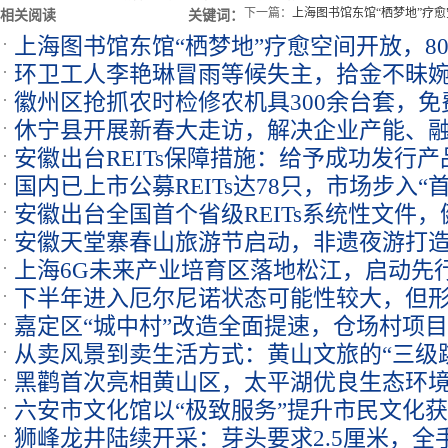
下一篇：
上海图书馆东馆“栖梦地”疗愈
相关阅读
关键词：
上海图书馆东馆“栖梦地”疗愈空间开放，80
环卫工人李艳琳冒雨等候失主，拾金不昧
市情绪
徽州区抢抓农时检修农机具300余台套，
休宁县开展新春大走访，解决企业产能、融
安全系数
安徽出台REITs保障措施：给予成功发行产
个
国内已上市公募REITs达78只，市场步入“
安徽出台全国首个省级REITs系统性文件
安徽天堂寨春山旅游节启动，非遗夜游打
行协调服务
上海6G未来产业培育区落地松江，启动先
下半年进入厄尔尼诺状态可能性较大，但
嘉定区“城中村”改造全面提速，仓场村项
识
从卖风景到卖生活方式：黄山文旅的“三级
黑鹳首次亮相黄山区，太平湖优良生态环
六安市文化馆以“极致服务”提升市民文化
狮峰龙井陆续开采：芽头要求2.5厘米，全