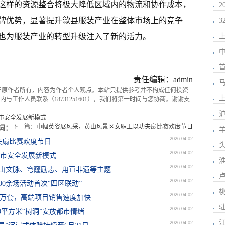
这样的资源整合将极大降低区域内的物流和协作成本，
牌优势，显著提升歙县服装产业在整体市场上的竞争
也为服装产业的转型升级注入了新的活力。
上
责任编辑：admin
马
归原作者所有，内容为作者个人观点。本站只提供参考并不构成任何投资
上
与工作人员联系（18731251601），我们将第一时间与您协商。谢谢支
城市安全发展新模式
下一篇：
巾帼英姿展风采，黄山风景区女职工以功夫扇比赛欢度节日
词：
2026-04-02
夫扇比赛欢度节日
2026-04-02
城市安全发展新模式
2026-04-02
东山文脉、穹窿励志、甪直非遗等主题
2026-04-02
00余场活动首次“四区联动”
2026-04-02
57万套，高端项目销售速度加快
2026-04-02
0平方米“树洞”安放都市情绪
2026-04-02