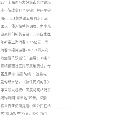
2025年上海国际友好城市合作论坛
32座小院改变17个乡镇：解码平谷
海chi K11美术馆五展同步开启
中医以非侵入性整体调理，为小儿
首设商保创新药目录！2025国家医
年新春上海消费603.5亿元，同
海春节接待游客2167.21万人次
沪港金融＂双城记＂启幕：38条举
羊寨镇镇西社区履职属地责任，专
头盔是保命“最后防线”！这些电
淮剧勾起乡愁，《拉住妈妈的手》
卢浮宫最大规模中国展将亮相浦东
桃浦物流园“零增地”焕新，探索
驻格鲁吉亚使馆提醒中国公民在格
江苏“磁场效应”凸显，吸引西门