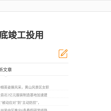
月底竣工投用
新文章
巾帼英姿展风采，黄山风景区女职
歙县近2亿元服装制造基地加速建
“被动应对”到“主动防控”，
苏州吴中区推出6条春假研学线路