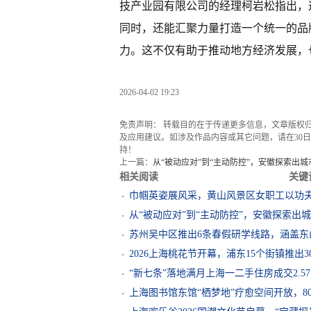
技产业园有限公司的经理柯岩松指出，
同时，还能汇聚力量打造一个统一的品
力。这不仅有助于推动地方经济发展，
2026-04-02 19:23
免责声明： 转载目的在于传递更多信息，文章版权
及应用建议。如涉及作品内容或其它问题，请在30日内
持！
上一篇：
从“被动应对”到“主动防控”，安徽探索出
相关阅读
关键
巾帼英姿展风采，黄山风景区女职工以功
从“被动应对”到“主动防控”，安徽探索出
苏州吴中区推出6条春假研学线路，涵盖
2026上海桃花节开幕，浦东15个街镇推出3
“新七条”落地满月上海一二手住房成交2.
上海图书馆东馆“栖梦地”疗愈空间开放，8