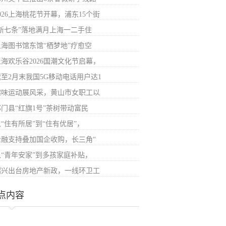
026上海桃花节开幕，浦东15个街
“新七条”落地满月上海一二手住
上海图书馆东馆“栖梦地”疗愈空
上海欢乐谷2026国潮文化节启幕，
截至2月末我国5G移动电话用户达1
趣味运动展风采，黄山市女职工以
祁门县“红旗1号”茶树带动富民
“住有所居”到“住有优居”，
金融支持叠加国企收购，长三角“
从“青年安家”到多孩家庭补贴，
绍兴出台房地产新政，一线环卫工
点内容