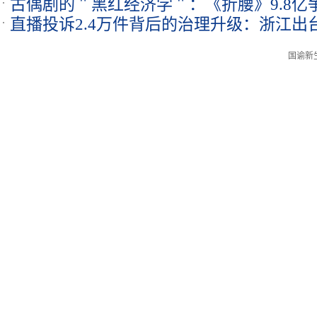
古偶剧的＂黑红经济学＂：《折腰》9.8亿
慧
直播投诉2.4万件背后的治理升级：浙江出
悖论
间省级标准
国谕新