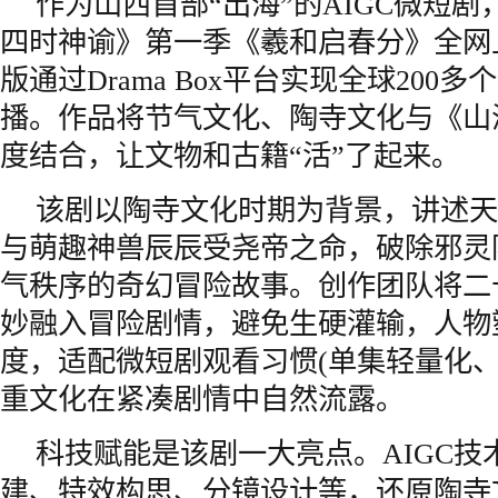
作为山西首部“出海”的AIGC微短
四时神谕》第一季《羲和启春分》全网
版通过Drama Box平台实现全球200
播。作品将节气文化、陶寺文化与《山
度结合，让文物和古籍“活”了起来。
该剧以陶寺文化时期为背景，讲述天
与萌趣神兽辰辰受尧帝之命，破除邪灵
气秩序的奇幻冒险故事。创作团队将二
妙融入冒险剧情，避免生硬灌输，人物
度，适配微短剧观看习惯(单集轻量化、
重文化在紧凑剧情中自然流露。
科技赋能是该剧一大亮点。AIGC技
建、特效构思、分镜设计等，还原陶寺