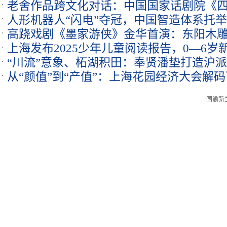
老舍作品跨文化对话：中国国家话剧院《
人形机器人“闪电”夺冠，中国智造体系托
演出
高跷戏剧《墨家游侠》金华首演：东阳木雕
上海发布2025少年儿童阅读报告，0—6
24日启幕
“川流”意象、柘湖积田：奉贤潘垫打造沪
56.91%
从“颜值”到“产值”：上海花园经济大会解码
元
国谕新