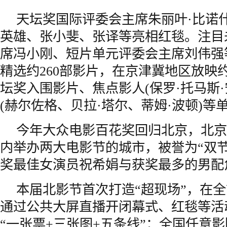
天坛奖国际评委会主席朱丽叶·比诺
英雄、张小斐、张译等亮相红毯。注目
席冯小刚、短片单元评委会主席刘伟强
精选约260部影片，在京津冀地区放映约
坛奖入围影片、焦点影人(保罗·托马斯·
(赫尔佐格、贝拉·塔尔、蒂姆·波顿)等
今年大众电影百花奖回归北京，北京
内举办两大电影节的城市，被誉为“双
奖最佳女演员祝希娟与获奖最多的男配
本届北影节首次打造“超现场”，在全
通过公共大屏直播开闭幕式、红毯等活
“一张票+三张图+五条线”：全国任意影