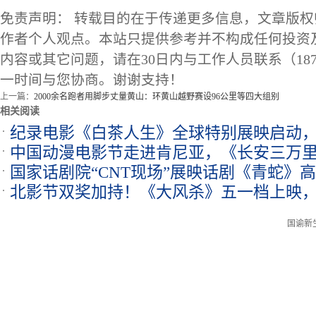
免责声明： 转载目的在于传递更多信息，文章版
作者个人观点。本站只提供参考并不构成任何投资
内容或其它问题，请在30日内与工作人员联系（1873
一时间与您协商。谢谢支持！
上一篇：
2000余名跑者用脚步丈量黄山：环黄山越野赛设96公里等四大组别
相关阅读
纪录电影《白茶人生》全球特别展映启动
中国动漫电影节走进肯尼亚，《长安三万
力
国家话剧院“CNT现场”展映话剧《青蛇》
院展映
北影节双奖加持！《大风杀》五一档上映
“白蛇传”热
国谕新