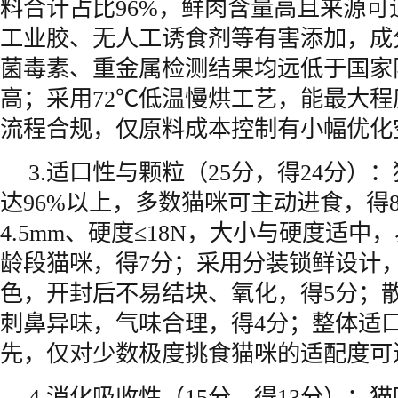
料合计占比96%，鲜肉含量高且来源可
工业胶、无人工诱食剂等有害添加，成
菌毒素、重金属检测结果均远低于国家
高；采用72℃低温慢烘工艺，能最大
流程合规，仅原料成本控制有小幅优化
3.适口性与颗粒（25分，得24分）
达96%以上，多数猫咪可主动进食，得
4.5mm、硬度≤18N，大小与硬度适
龄段猫咪，得7分；采用分装锁鲜设计
色，开封后不易结块、氧化，得5分；
刺鼻异味，气味合理，得4分；整体适
先，仅对少数极度挑食猫咪的适配度可
4.消化吸收性（15分，得13分）：