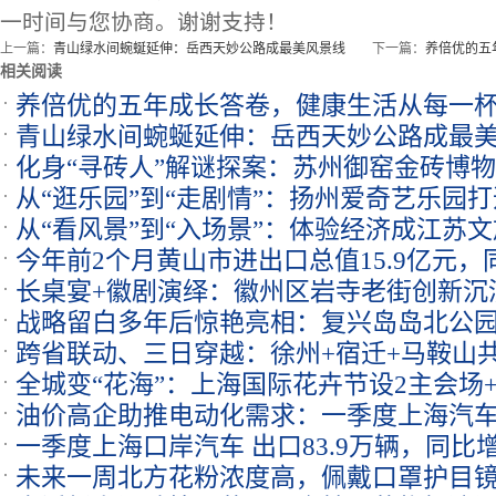
一时间与您协商。谢谢支持！
上一篇：
青山绿水间蜿蜒延伸：岳西天妙公路成最美风景线
下一篇：
养倍优的五
相关阅读
养倍优的五年成长答卷，健康生活从每一
青山绿水间蜿蜒延伸：岳西天妙公路成最
化身“寻砖人”解谜探案：苏州御窑金砖博
从“逛乐园”到“走剧情”：扬州爱奇艺乐园
从“看风景”到“入场景”：体验经济成江苏
今年前2个月黄山市进出口总值15.9亿元，同
长桌宴+徽剧演绎：徽州区岩寺老街创新沉
战略留白多年后惊艳亮相：复兴岛岛北公园
跨省联动、三日穿越：徐州+宿迁+马鞍山
全城变“花海”：上海国际花卉节设2主会场+
路
油价高企助推电动化需求：一季度上海汽车 出
一季度上海口岸汽车 出口83.9万辆，同比增长
未来一周北方花粉浓度高，佩戴口罩护目镜