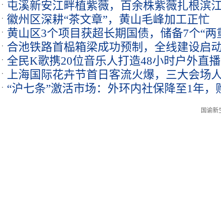
屯溪新安江畔植紫薇，百余株紫薇扎根滨
徽州区深耕“茶文章”，黄山毛峰加工正忙
黄山区3个项目获超长期国债，储备7个“两重
合池铁路首榀箱梁成功预制，全线建设启
全民K歌携20位音乐人打造48小时户外直
上海国际花卉节首日客流火爆，三大会场
“沪七条”激活市场：外环内社保降至1年，
国谕新