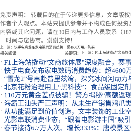
免责声明： 转载目的在于传递更多信息，文章版
作者个人观点。本站只提供参考并不构成任何投资
内容或其它问题，请在30日内与工作人员联系（1873
一时间与您协商。谢谢支持！
上一篇：
快手电商发布家电数码消费趋势：超4600万用户购买
下一篇：
F1上海站撬动“文商旅
相关阅读
关键词：
F1上海站撬动“文商旅体展”深度融合，赛
快手电商发布家电数码消费趋势：超4600
“雪龙2”号再赴普里兹湾，探究冰间河动力
北京花粉治理用上“黑科技”：食品级固定
110万元黄金差点被骗！警方揭秘“高额返现
海霸王汕头严正声明：从未生产销售鸡爪
从功能满足到价值创造，文丰装饰的工业
光影串联消费业态，“跟着电影游中国”吸
春节接待6.7万人次、增长333%：唐模景