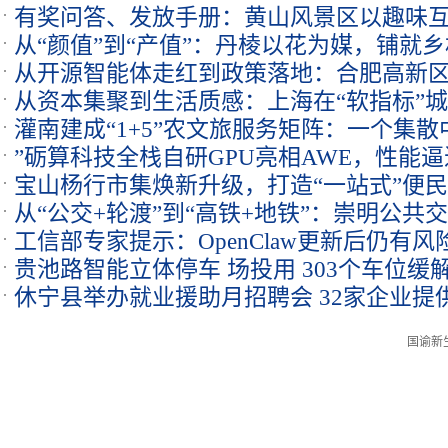
有奖问答、发放手册：黄山风景区以趣味
出圈
从“颜值”到“产值”：丹棱以花为媒，铺就
从开源智能体走红到政策落地：合肥高新区以
从资本集聚到生活质感：上海在“软指标”
才扎根
灌南建成“1+5”农文旅服务矩阵：一个集
二
”砺算科技全栈自研GPU亮相AWE，性能
宝山杨行市集焕新升级，打造“一站式”便
从“公交+轮渡”到“高铁+地铁”：崇明公共
工信部专家提示：OpenClaw更新后仍有风
贵池路智能立体停车 场投用 303个车位缓
原则
休宁县举办就业援助月招聘会 32家企业提供
国谕新