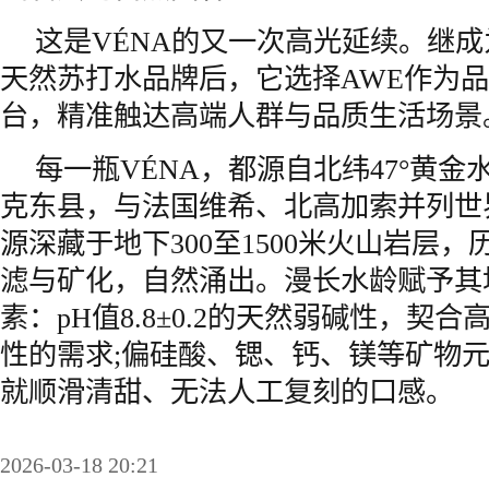
这是VÉNA的又一次高光延续。继
天然苏打水品牌后，它选择AWE作为
台，精准触达高端人群与品质生活场景
每一瓶VÉNA，都源自北纬47°黄
克东县，与法国维希、北高加索并列世
源深藏于地下300至1500米火山岩层
滤与矿化，自然涌出。漫长水龄赋予其
素：pH值8.8±0.2的天然弱碱性，契
性的需求;偏硅酸、锶、钙、镁等矿物
就顺滑清甜、无法人工复刻的口感。
2026-03-18 20:21